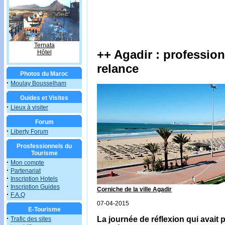
Ternata
++ Agadir : profession
Hôtel
relance
Photos du Maroc
·
Moulay Bousselham
Guides et Visites
·
Lieux à visiter
Forum
·
Liberty Forum
Prosfessionnels du
Tourisme
·
Mon compte
·
Partenariat
·
Inscription Hotels
·
Inscription Guides
Corniche de la ville Agadir
·
F.A.Q
07-04-2015
E-Tourisme
·
La journée de réflexion qui avait 
Trafic des sites