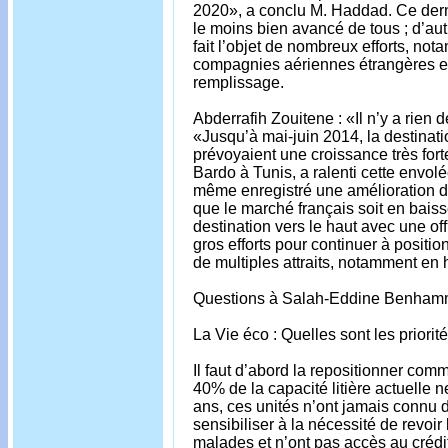
2020», a conclu M. Haddad. Ce dern
le moins bien avancé de tous ; d’autr
fait l’objet de nombreux efforts, no
compagnies aériennes étrangères et
remplissage.
Abderrafih Zouitene : «Il n’y a rien
«Jusqu’à mai-juin 2014, la destinatio
prévoyaient une croissance très fort
Bardo à Tunis, a ralenti cette envol
même enregistré une amélioration de
que le marché français soit en baiss
destination vers le haut avec une o
gros efforts pour continuer à positi
de multiples attraits, notamment en 
Questions à Salah-Eddine Benhamm
La Vie éco : Quelles sont les priorit
Il faut d’abord la repositionner comm
40% de la capacité litière actuell
ans, ces unités n’ont jamais connu d
sensibiliser à la nécessité de revoi
malades et n’ont pas accès au crédit