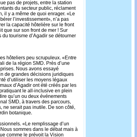
ue pas de projets, entre la station
tants du secteur public, réclament
on, il y a même de quoi enrager. «Le
ibérer l’investissement», n’a pas
 la capacité hôtelière sur le front
it que sur son front de mer ! Sur
s du tourisme d’Agadir se détourner
 des hôteliers peu scrupuleux. «Entre
ali de la région SMD. Près d’une
reprises. Nous avons essayé
in de grandes décisions juridiques
nté d’utiliser les moyens légaux
es maux d’Agadir ont été créés par les
atiquant le all-inclusive en plein
à dire qu’un ou deux événements
ional SMD, à travers des parcours,
ne serait pas inutile. De son côté,
ardin botanique.
essionnels. «Le remplissage d’un
. «Nous sommes dans le débat mais à
ique comme le prévoit la Vision