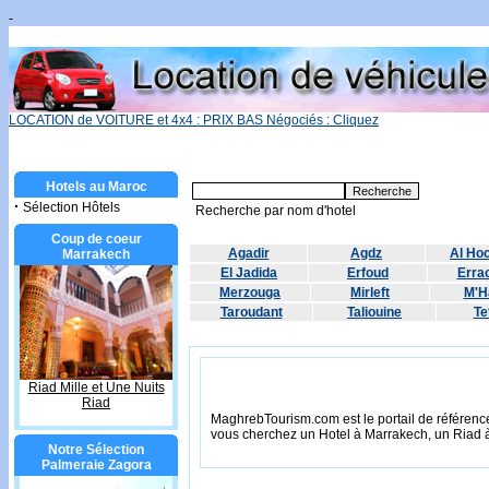
-
LOCATION de VOITURE et 4x4 : PRIX BAS Négociés : Cliquez
Hotels au Maroc
·
Sélection Hôtels
Recherche par nom d'hotel
Coup de coeur
Agadir
Agdz
Al Ho
Marrakech
El Jadida
Erfoud
Errac
Merzouga
Mirleft
M'H
Taroudant
Taliouine
Te
Riad Mille et Une Nuits
Riad
MaghrebTourism.com est le portail de référence
vous cherchez un Hotel à Marrakech, un Riad 
Notre Sélection
Palmeraie Zagora