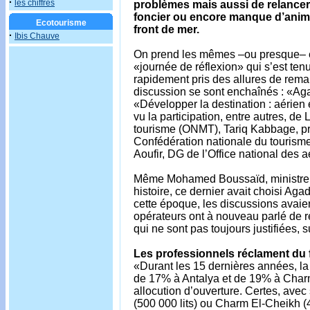
·
les chiffres
problèmes mais aussi de relancer 
foncier ou encore manque d’animat
Ecotourisme
front de mer.
·
Ibis Chauve
On prend les mêmes –ou presque– et
«journée de réflexion» qui s’est te
rapidement pris des allures de rema
discussion se sont enchaînés : «Ag
«Développer la destination : aérien 
vu la participation, entre autres, d
tourisme (ONMT), Tariq Kabbage, pr
Confédération nationale du tourism
Aoufir, DG de l’Office national des 
Même Mohamed Boussaïd, ministre de 
histoire, ce dernier avait choisi Agad
cette époque, les discussions avaien
opérateurs ont à nouveau parlé de re
qui ne sont pas toujours justifiées, s
Les professionnels réclament du fon
«Durant les 15 dernières années, la 
de 17% à Antalya et de 19% à Char
allocution d’ouverture. Certes, avec 
(500 000 lits) ou Charm El-Cheikh (4