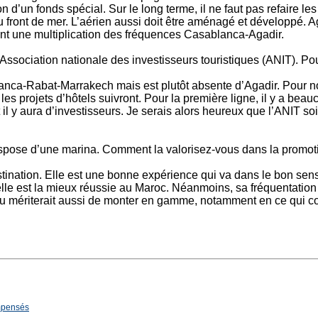
ion d’un fonds spécial. Sur le long terme, il ne faut pas refair
 du front de mer. L’aérien aussi doit être aménagé et développé. 
nt une multiplication des fréquences Casablanca-Agadir.
Association nationale des investisseurs touristiques (ANIT). Po
lanca-Rabat-Marrakech mais est plutôt absente d’Agadir. Pour n
 les projets d’hôtels suivront. Pour la première ligne, il y a be
t il y aura d’investisseurs. Je serais alors heureux que l’ANIT s
pose d’une marina. Comment la valorisez-vous dans la promotio
stination. Elle est une bonne expérience qui va dans le bon sens
lle est la mieux réussie au Maroc. Néanmoins, sa fréquentation 
u mériterait aussi de monter en gamme, notamment en ce qui c
ompensés