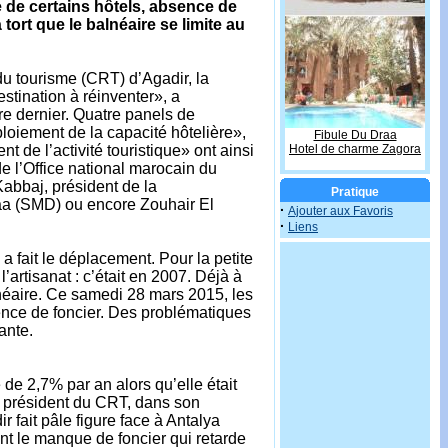
é de certains hôtels, absence de
ort que le balnéaire se limite au
u tourisme (CRT) d’Agadir, la
stination à réinventer», a
e dernier. Quatre panels de
oiement de la capacité hôtelière»,
Fibule Du Draa
Hotel de charme Zagora
 de l’activité touristique» ont ainsi
e l’Office national marocain du
abbaj, président de la
Pratique
âa (SMD) ou encore Zouhair El
·
Ajouter aux Favoris
·
Liens
fait le déplacement. Pour la petite
l’artisanat : c’était en 2007. Déjà à
lnéaire. Ce samedi 28 mars 2015, les
sence de foncier. Des problématiques
ante.
de 2,7% par an alors qu’elle était
président du CRT, dans son
r fait pâle figure face à Antalya
nt le manque de foncier qui retarde