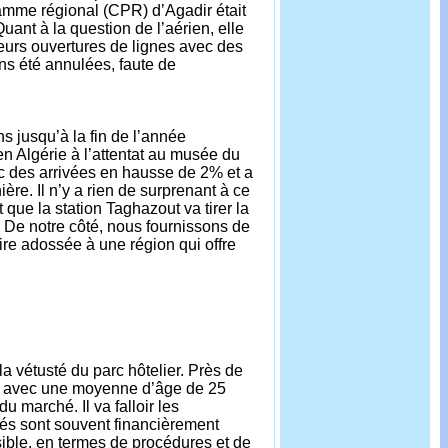
amme régional (CPR) d’Agadir était
uant à la question de l’aérien, elle
ieurs ouvertures de lignes avec des
s été annulées, faute de
ns jusqu’à la fin de l’année
en Algérie à l’attentat au musée du
ec des arrivées en hausse de 2% et a
e. Il n’y a rien de surprenant à ce
que la station Taghazout va tirer la
. De notre côté, nous fournissons de
ire adossée à une région qui offre
la vétusté du parc hôtelier. Près de
s, avec une moyenne d’âge de 25
 marché. Il va falloir les
ités sont souvent financièrement
sible, en termes de procédures et de