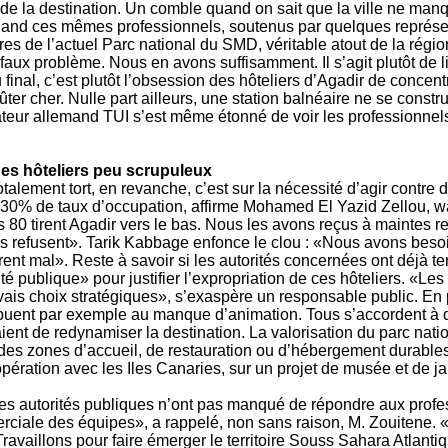
e de la destination. Un comble quand on sait que la ville ne manq
uand ces mêmes professionnels, soutenus par quelques représen
res de l’actuel Parc national du SMD, véritable atout de la régi
faux problème. Nous en avons suffisamment. Il s’agit plutôt de l
al, c’est plutôt l’obsession des hôteliers d’Agadir de concentrer
ûter cher. Nulle part ailleurs, une station balnéaire ne se constru
ateur allemand TUI s’est même étonné de voir les professionnel
 des hôteliers peu scrupuleux
otalement tort, en revanche, c’est sur la nécessité d’agir contre
e 30% de taux d’occupation, affirme Mohamed El Yazid Zellou, w
s 80 tirent Agadir vers le bas. Nous les avons reçus à maintes 
s refusent». Tarik Kabbage enfonce le clou : «Nous avons beso
ent mal». Reste à savoir si les autorités concernées ont déjà te
ilité publique» pour justifier l’expropriation de ces hôteliers. «L
is choix stratégiques», s’exaspère un responsable public. En pr
ntribuent par exemple au manque d’animation. Tous s’accordent 
ient de redynamiser la destination. La valorisation du parc nat
es zones d’accueil, de restauration ou d’hébergement durables, 
oopération avec les Iles Canaries, sur un projet de musée et de j
re les autorités publiques n’ont pas manqué de répondre aux prof
erciale des équipes», a rappelé, non sans raison, M. Zouitene
 Travaillons pour faire émerger le territoire Souss Sahara Atlant