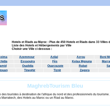
Hotels et Riads au Maroc : Plus de 450 Hotels et Riads dans 33 Villes
Liste des Hotels et Hébergements par Ville
Choisir une Ville ci dessous :
ceima
Azemmour
Azilal
Azrou
Beni Me
hidia
Essaouira
Fès
Kelaa Mgouna
Marr
amid
Oualidia
Ouarzazate
Rabat
Sa
touan
Tineghir
Tiznit
Zagora
MaghrebTourism Bleu
 des touristes à destination de l'afrique du nord et des professionnels du tourisme
à Marrakech, des Hotels au Maroc ou un Riad au Maroc.