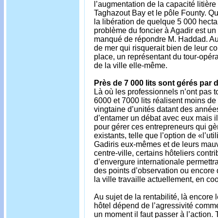
l’augmentation de la capacité litièr
Taghazout Bay et le pôle Founty. Q
la libération de quelque 5 000 hecta
problème du foncier à Agadir est un 
manqué de répondre M. Haddad. Au fin
de mer qui risquerait bien de leur co
place, un représentant du tour-opér
de la ville elle-même.
Près de 7 000 lits sont gérés par
Là où les professionnels n’ont pas t
6000 et 7000 lits réalisent moins d
vingtaine d’unités datant des année
d’entamer un débat avec eux mais il
pour gérer ces entrepreneurs qui gèr
existants, telle que l’option de «l’ut
Gadiris eux-mêmes et de leurs mauva
centre-ville, certains hôteliers co
d’envergure internationale permettra
des points d’observation ou encore d
la ville travaille actuellement, en c
Au sujet de la rentabilité, là enco
hôtel dépend de l’agressivité comm
un moment il faut passer à l’action.