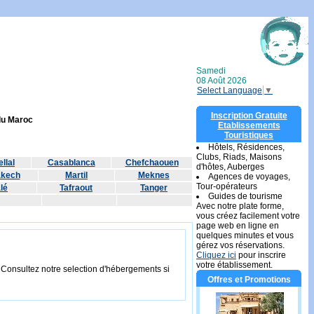
Samedi
08 Août 2026
Select Language
▼
Inscription Gratuite
 du Maroc
Etablissements
Touristiques
Hôtels, Résidences,
Clubs, Riads, Maisons
llal
Casablanca
Chefchaouen
d'hôtes, Auberges
akech
Martil
Meknes
Agences de voyages,
Tour-opérateurs
lé
Tafraout
Tanger
Guides de tourisme
Avec notre plate forme,
vous créez facilement votre
page web en ligne en
quelques minutes et vous
gérez vos réservations.
Cliquez ici
pour inscrire
votre établissement.
. Consultez notre selection d'hébergements si
Offres et Promotions