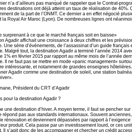
ier n’a d’ailleurs pas manqué de rappeler que le Contrat-progr
es destinations ont déjà atteint un taux de réalisation de 40%. Q
tamment de la part de l’ONMT. Ce dernier a en effet négocié plus
 la Royal Air Maroc (Lyon). De nombreuses lignes ont néanmoin
 de surprenant à ce que le marché français soit en baisse»
n Agadir affichait une croissance à deux chiffres et les prévisio
e. Une série d’événements, de l’assassinat d’un guide français 
ée. Malgré tout, la destination Agadir a terminé l’année 2014 av
 1% en février 2015 par rapport au même mois de l’année dernièr
e. Il ne faut pas se mettre en mode «panic management» surtout 
ffre intéressante, et notamment de grandes enseignes hôtelières
onner Agadir comme une destination de soleil, une station balnéa
hiver».
ane, Président du CRT d’Agadir
és pour la destination Agadir ?
e une destination d’hiver. A moyen terme, il faut se pencher sur 
e ne répond pas aux standards internationaux. Souvent ancienne
e rénovation et deviennent dépassées par rapport à l’exigence du
r leur produit. Cela passe par un investissement lourd, or ces un
. Il s’agit donc de les accompagner et chercher un crédit acces