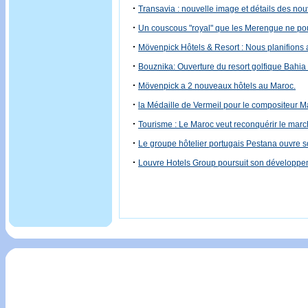
·
Transavia : nouvelle image et détails des nou
·
Un couscous "royal" que les Merengue ne pou
·
Mövenpick Hôtels & Resort : Nous planifions 
·
Bouznika: Ouverture du resort golfique Bahia
·
Mövenpick a 2 nouveaux hôtels au Maroc.
·
la Médaille de Vermeil pour le compositeur M
·
Tourisme : Le Maroc veut reconquérir le march
·
Le groupe hôtelier portugais Pestana ouvre 
·
Louvre Hotels Group poursuit son développ