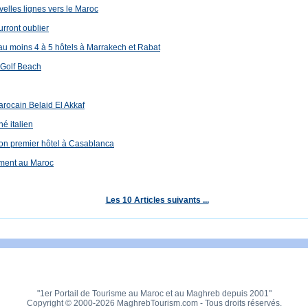
velles lignes vers le Maroc
rront oublier
au moins 4 à 5 hôtels à Marrakech et Rabat
 Golf Beach
arocain Belaid El Akkaf
é italien
son premier hôtel à Casablanca
ement au Maroc
Les 10 Articles suivants ...
"1er Portail de Tourisme au Maroc et au Maghreb depuis 2001"
Copyright © 2000-2026 MaghrebTourism.com - Tous droits réservés.