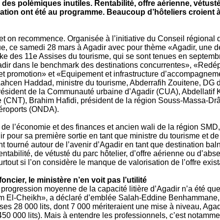
des polémiques inutiles. Rentabilité, offre aérienne, vétust
ion ont été au programme. Beaucoup d’hôteliers croient à t
 on recommence. Organisée à l’initiative du Conseil régional d
nue, ce samedi 28 mars à Agadir avec pour thème «Agadir, une de
ke des 11e Assises du tourisme, qui se sont tenues en septembr
adir dans le benchmark des destinations concurrentes», «Redépl
et promotion» et «Equipement et infrastructure d’accompagnement
e Lahcen Haddad, ministre du tourisme, Abderrafih Zouitene, DG d
ésident de la Communauté urbaine d’Agadir (CUA), Abdellatif K
e (CNT), Brahim Hafidi, président de la région Souss-Massa-Dr
aéroports (ONDA).
l’économie et des finances et ancien wali de la région SMD, a 
ir pour sa première sortie en tant que ministre du tourisme et de 
t tourné autour de l’avenir d’Agadir en tant que destination ba
ntabilité, de vétusté du parc hôtelier, d’offre aérienne ou d’ab
urtout si l’on considère le manque de valorisation de l’offre exist
cier, le ministère n’en voit pas l’utilité
progression moyenne de la capacité litière d’Agadir n’a été que 
m El-Cheikh», a déclaré d’emblée Salah-Eddine Benhammane, 
ses 28 000 lits, dont 7 000 mériteraient une mise à niveau, Agadi
50 000 lits). Mais à entendre les professionnels, c’est notamme