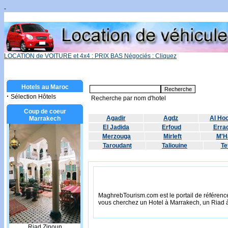
-
LOCATION de VOITURE et 4x4 : PRIX BAS Négociés : Cliquez
Hotels au Maroc
·
Sélection Hôtels
Recherche par nom d'hotel
Coup de coeur
Agadir
Agdz
Al Ho
Marrakech
El Jadida
Erfoud
Errac
Merzouga
Mirleft
M'H
Taroudant
Taliouine
Te
MaghrebTourism.com est le portail de référence
vous cherchez un Hotel à Marrakech, un Riad 
Riad Zinoun