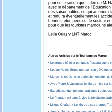
pour cette raison que l’idée de M. 
avec le département de l’Education l
des saisonnalités, ce qui amènera les
et réduira éventuellement les accide
bonnes retombées sur le secteur en 
pour que les touristes marocains ai
Leila Ouazry LNT Maroc
Autres Articles sur le Tourisme au Maroc :
·
Le groupe hôtelier portugais Pestana ouvre 
·
Louvre Hotels Group poursuit son développ
·
Maroc : le tourisme se porte bien en dépit de l
·
Avec Pierre & Vacances, le Maroc mise sur le
·
Expedia condamné pour pratiques trompeuses
·
Le Pharaon est tombé, vive la révolution arab
·
Miloud Chaâbi: « Le Maroc a ses propres Tra
·
Agadir : Tourisme : Augmentation de 45,51% 