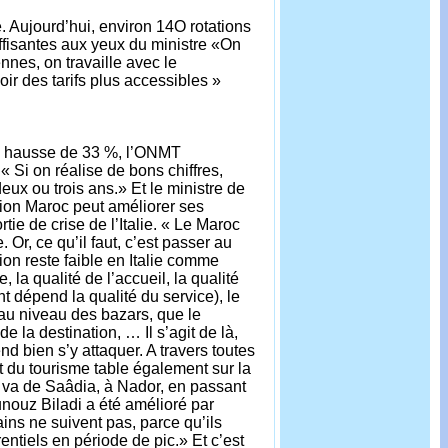
e. Aujourd’hui, environ 14O rotations
uffisantes aux yeux du ministre «On
nnes, on travaille avec le
ir des tarifs plus accessibles »
ne hausse de 33 %, l’ONMT
« Si on réalise de bons chiffres,
eux ou trois ans.» Et le ministre de
ation Maroc peut améliorer ses
ie de crise de l’Italie. « Le Maroc
Or, ce qu’il faut, c’est passer au
sion reste faible en Italie comme
, la qualité de l’accueil, la qualité
 dépend la qualité du service), le
 (au niveau des bazars, que le
 la destination, … Il s’agit de là,
d bien s’y attaquer. A travers toutes
t du tourisme table également sur la
qui va de Saâdia, à Nador, en passant
unouz Biladi a été amélioré par
ains ne suivent pas, parce qu’ils
rentiels en période de pic.» Et c’est