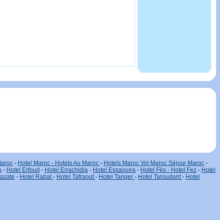
Maroc
-
Hotel Maroc - Hotels Au Maroc
-
Hotels Maroc Vol Maroc Séjour Maroc
-
a
-
Hotel Erfoud
-
Hotel Errachidia
-
Hotel Essaouira
-
Hotel Fès - Hotel Fez
-
Hotel
zazate
-
Hotel Rabat
-
Hotel Tafraout
-
Hotel Tanger
-
Hotel Taroudant
-
Hotel