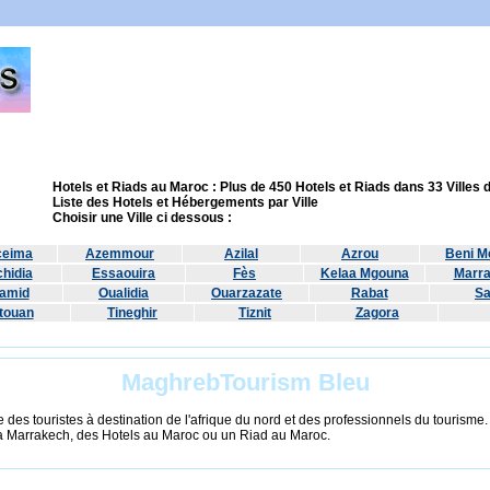
Hotels et Riads au Maroc : Plus de 450 Hotels et Riads dans 33 Villes
Liste des Hotels et Hébergements par Ville
Choisir une Ville ci dessous :
ceima
Azemmour
Azilal
Azrou
Beni Me
hidia
Essaouira
Fès
Kelaa Mgouna
Marr
amid
Oualidia
Ouarzazate
Rabat
Sa
touan
Tineghir
Tiznit
Zagora
MaghrebTourism Bleu
 des touristes à destination de l'afrique du nord et des professionnels du tourisme
à Marrakech, des Hotels au Maroc ou un Riad au Maroc.