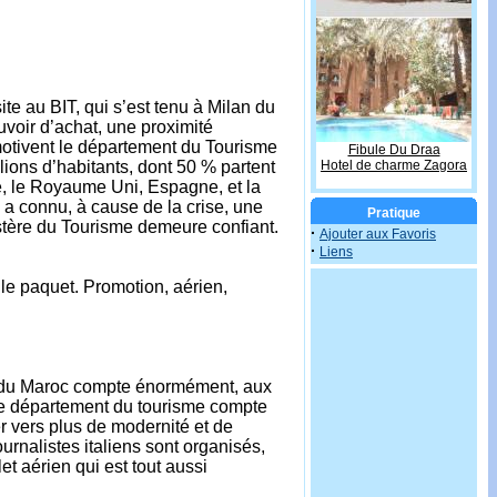
ite au BIT, qui s’est tenu à Milan du
voir d’achat, une proximité
otivent le département du Tourisme
Fibule Du Draa
Hotel de charme Zagora
lions d’habitants, dont 50 % partent
e, le Royaume Uni, Espagne, et la
2 a connu, à cause de la crise, une
Pratique
stère du Tourisme demeure confiant.
·
Ajouter aux Favoris
·
Liens
 le paquet. Promotion, aérien,
ge du Maroc compte énormément, aux
, le département du tourisme compte
er vers plus de modernité et de
urnalistes italiens sont organisés,
et aérien qui est tout aussi