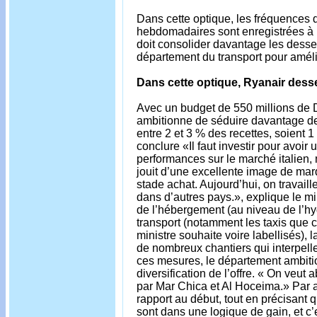
Dans cette optique, les fréquences d
hebdomadaires sont enregistrées à pa
doit consolider davantage les dessert
département du transport pour amélio
Dans cette optique, Ryanair desser
Avec un budget de 550 millions de 
ambitionne de séduire davantage de t
entre 2 et 3 % des recettes, soient 1
conclure «Il faut investir pour avoi
performances sur le marché italien, 
jouit d’une excellente image de marq
stade achat. Aujourd’hui, on travaill
dans d’autres pays.», explique le mini
de l’hébergement (au niveau de l’hy
transport (notamment les taxis que c
ministre souhaite voire labellisés), 
de nombreux chantiers qui interpelle
ces mesures, le département ambition
diversification de l’offre. « On veut
par Mar Chica et Al Hoceima.» Par ai
rapport au début, tout en précisant 
sont dans une logique de gain, et c’e