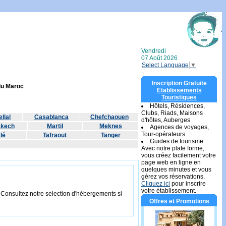
Vendredi
07 Août 2026
Select Language
▼
Inscription Gratuite
 du Maroc
Etablissements
Touristiques
Hôtels, Résidences,
Clubs, Riads, Maisons
llal
Casablanca
Chefchaouen
d'hôtes, Auberges
akech
Martil
Meknes
Agences de voyages,
Tour-opérateurs
lé
Tafraout
Tanger
Guides de tourisme
Avec notre plate forme,
vous créez facilement votre
page web en ligne en
quelques minutes et vous
gérez vos réservations.
Cliquez ici
pour inscrire
votre établissement.
. Consultez notre selection d'hébergements si
Offres et Promotions