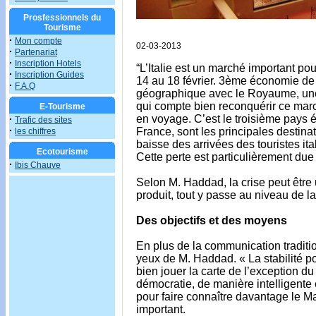
Prosfessionnels du
Tourisme
·
Mon compte
02-03-2013
·
Partenariat
·
Inscription Hotels
“L’Italie est un marché important pou
·
Inscription Guides
14 au 18 février. 3ème économie de
·
F.A.Q
géographique avec le Royaume, une
qui compte bien reconquérir ce marché
E-Tourisme
en voyage. C’est le troisième pays 
·
Trafic des sites
·
France, sont les principales destinat
les chiffres
baisse des arrivées des touristes i
Ecotourisme
Cette perte est particulièrement due 
·
Ibis Chauve
Selon M. Haddad, la crise peut être 
produit, tout y passe au niveau de la
Des objectifs et des moyens
En plus de la communication tradit
yeux de M. Haddad. « La stabilité po
bien jouer la carte de l’exception d
démocratie, de manière intelligente 
pour faire connaître davantage le Ma
important.