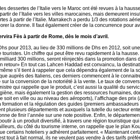
es dessertes de l’Italie vers le Maroc ont été revues à la hauss
rtir de l’Italie vers les villes marocaines, mais demeurent ins
es à partir de l’Italie. Marrakech a perdu 1/3 des rotations aérie
rer la donne. Il faut également créer de la concurrence pour avo
vira Fès à partir de Rome, dès le mois d’avril.
Dhs pour 2013, au lieu de 330 millions de Dhs en 2012, soit u
ouristes. Un chiffre qui peut être revu rapidement à la hausse. 
 milliard 300 millions, seront réinjectés dans la promotion dans d
r un retour» En tout cas Lahcen Haddad est convaincu, la destin
même s’il tient à rappeler que cela dépendra également de la sort
ue auprès des Italiens, ces derniers commencent à le connaitre. 
e sur la conversion de la notoriété à la vente. Le taux de conver
stre qui rappelle que le produit, c’est aussi la qualité du service
giène, mais également la gestion des ressources humaines, dont
e soit en ville ou au niveau des aéroports), l’affichage des prix
la formation et la régulation des guides (premiers ambassadeurs de
nt plusieurs départements et auxquels la tutelle du secteur enten
ne de finir l’année sur une note positive. Enfin, le départemen
 aboutir à un produit diversifié, à travers une région touristique 
lleurs, du côté du tourisme interne, on rappelle que le plan Ko
que certains hoteliers y adhèrent parfaitement. « Maintenant cert
st tout à fait normal, ils ne veulent pas vendre à des tarifs préfé