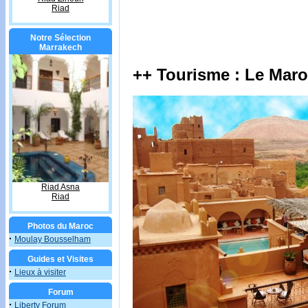
Riad
Notre Sélection
Marrakech
++ Tourisme : Le Maroc
Riad Asna
Riad
Photos du Maroc
·
Moulay Bousselham
Guides et Visites
·
Lieux à visiter
Forum
·
Liberty Forum