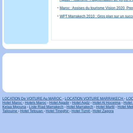
·
Maroc : Assises du tourisme Vision 2020, Pre
·
WPT Marrakech 2010 : Gros plan sur un suc
LOCATION De VOITURE Au MAROC
-
LOCATION VOITURE MARRAKECH
-
LOC
Hotel Maroc
-
Hotels Maroc
-
Hotel Agadir
-
Hotel Agdz
-
Hotel Al Hoceima
-
Hotel
Kelaa Mgouna
-
Liste Riad Marrakech
-
Hotel Marrakech
-
Hotel Martil
-
Hotel Me
Taliouine
-
Hotel Tetouan
-
Hotel Tineghir
-
Hotel Tiznit
-
Hotel Zagora