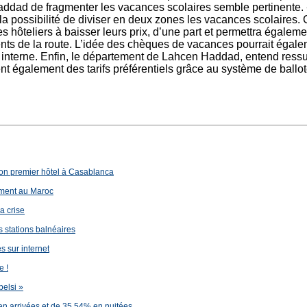
Haddad de fragmenter les vacances scolaires semble pertinente
a possibilité de diviser en deux zones les vacances scolaires. C
 hôteliers à baisser leurs prix, d’une part et permettra également
nts de la route. L’idée des chèques de vacances pourrait égalem
interne. Enfin, le département de Lahcen Haddad, entend ressusc
ent également des tarifs préférentiels grâce au système de ballo
son premier hôtel à Casablanca
ement au Maroc
a crise
s stations balnéaires
 sur internet
e !
belsi »
en arrivées et de 35,54% en nuitées