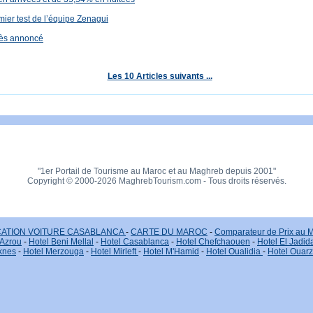
mier test de l’équipe Zenagui
cès annoncé
Les 10 Articles suivants ...
"1er Portail de Tourisme au Maroc et au Maghreb depuis 2001"
Copyright © 2000-2026 MaghrebTourism.com - Tous droits réservés.
ATION VOITURE CASABLANCA
-
CARTE DU MAROC
-
Comparateur de Prix au 
 Azrou
-
Hotel Beni Mellal
-
Hotel Casablanca
-
Hotel Chefchaouen
-
Hotel El Jadid
knes
-
Hotel Merzouga
-
Hotel Mirleft
-
Hotel M'Hamid
-
Hotel Oualidia
-
Hotel Ouar