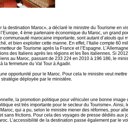
r la destination Maroc», a déclaré le ministre du Tourisme en vis
 l’Europe, 4 ème partenaire économique du Maroc, un grand pou
 communauté marocaine importante, sont autant d’atouts qui m
, et bien exploiter cette manne. En effet, l’Italie compte 60 mil
émetteur de Tourisme après la France et l’Espagne. L’Allemagn
ions des Italiens après les régions et les îles italiennes. Si 201
taliens au Maroc, passant de 233 224 en 2010 à 196 186, le mini
à la fermeture du Val Tour à Agadir.
une opportunité pour le Maroc. Pour cela le ministre veut mettre
 stratégie déployée par le ministère.
ionnelle, la promotion politique pour véhiculer une bonne ima
litique est très importante pour le secteur du Tourisme». Ainsi
u Maroc, qui a pu, selon le ministre mener des réformes, pour all
et sans frictions. Pour cela des voyages de presse dédiés aux jo
roc. L’accessibilité de la destination passe également par le vol