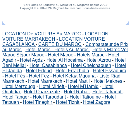
"1er Portail de Tourisme au Maroc et au Maghreb depuis 2001"
Copyright © 2000-2026 MaghrebTourism.com, Tous droits réservés.
LOCATION De VOITURE Au MAROC
-
LOCATION
VOITURE MARRAKECH
-
LOCATION VOITURE
CASABLANCA
-
CARTE DU MAROC
-
Comparateur de Prix
au Maroc
-
Hotel Maroc - Hotels Au Maroc
-
Hotels Maroc Vol
Maroc Séjour Maroc
-
Hotel Maroc
-
Hotels Maroc
-
Hotel
Agadir
-
Hotel Agdz
-
Hotel Al Hoceima
-
Hotel Azrou
-
Hotel
Beni Mellal
-
Hotel Casablanca
-
Hotel Chefchaouen
-
Hotel
El Jadida
-
Hotel Erfoud
-
Hotel Errachidia
-
Hotel Essaouira
-
Hotel Fès - Hotel Fez
-
Hotel Kelaa Mgouna
-
Liste Riad
Marrakech
-
Hotel Marrakech
-
Hotel Martil
-
Hotel Meknes
-
Hotel Merzouga
-
Hotel Mirleft
-
Hotel M'Hamid
-
Hotel
Oualidia
-
Hotel Ouarzazate
-
Hotel Rabat
-
Hotel Tafraout
-
Hotel Tanger
-
Hotel Taroudant
-
Hotel Taliouine
-
Hotel
Tetouan
-
Hotel Tineghir
-
Hotel Tiznit
-
Hotel Zagora