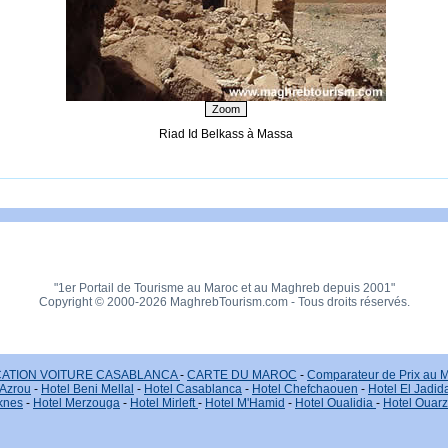
Riad Id Belkass à Massa
"1er Portail de Tourisme au Maroc et au Maghreb depuis 2001"
Copyright © 2000-2026 MaghrebTourism.com - Tous droits réservés.
ATION VOITURE CASABLANCA
-
CARTE DU MAROC
-
Comparateur de Prix au 
 Azrou
-
Hotel Beni Mellal
-
Hotel Casablanca
-
Hotel Chefchaouen
-
Hotel El Jadid
knes
-
Hotel Merzouga
-
Hotel Mirleft
-
Hotel M'Hamid
-
Hotel Oualidia
-
Hotel Ouar