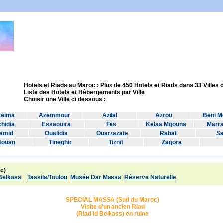
Hotels et Riads au Maroc : Plus de 450 Hotels et Riads dans 33 Villes
Liste des Hotels et Hébergements par Ville
Choisir une Ville ci dessous :
ceima
Azemmour
Azilal
Azrou
Beni Me
hidia
Essaouira
Fès
Kelaa Mgouna
Marr
amid
Oualidia
Ouarzazate
Rabat
Sa
touan
Tineghir
Tiznit
Zagora
c)
 Belkass
Tassila/Toulou
Musée Dar Massa
Réserve Naturelle
SPECIAL MASSA (Sud du Maroc)
Visite d'un ancien Riad
(Riad Id Belkass) en ruine