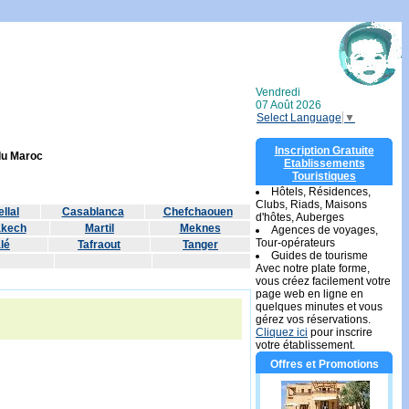
Vendredi
07 Août 2026
Select Language
▼
Inscription Gratuite
 du Maroc
Etablissements
Touristiques
Hôtels, Résidences,
Clubs, Riads, Maisons
llal
Casablanca
Chefchaouen
d'hôtes, Auberges
akech
Martil
Meknes
Agences de voyages,
Tour-opérateurs
lé
Tafraout
Tanger
Guides de tourisme
Avec notre plate forme,
vous créez facilement votre
page web en ligne en
quelques minutes et vous
gérez vos réservations.
Cliquez ici
pour inscrire
votre établissement.
Offres et Promotions