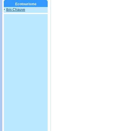
Ecotourisme
·
Ibis Chauve