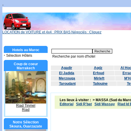
-
LOCATION de VOITURE et 4x4 : PRIX BAS Négociés : Cliquez
Hotels au Maroc
·
Sélection Hôtels
Recherche par nom d'hotel
Coup de coeur
Agadir
Agdz
Al Ho
Marrakech
El Jadida
Erfoud
Errac
Merzouga
Mirleft
M'H
Taroudant
Taliouine
Te
Les lieux à visiter :
> MASSA (Sud du Maro
Editorial
Sidi R'bat
Sidi Wassay
Riad Id
Riad Tinmel
Riad
Notre Sélection
Skoura, Ouarzazate