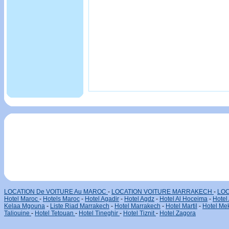
LOCATION De VOITURE Au MAROC
-
LOCATION VOITURE MARRAKECH
-
LOC
Hotel Maroc
-
Hotels Maroc
-
Hotel Agadir
-
Hotel Agdz
-
Hotel Al Hoceima
-
Hotel
Kelaa Mgouna
-
Liste Riad Marrakech
-
Hotel Marrakech
-
Hotel Martil
-
Hotel Me
Taliouine
-
Hotel Tetouan
-
Hotel Tineghir
-
Hotel Tiznit
-
Hotel Zagora