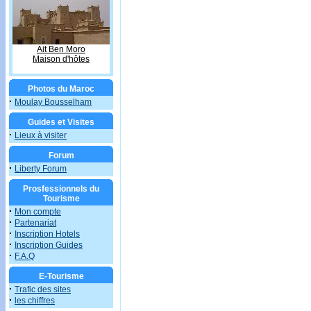
Ait Ben Moro
Maison d'hôtes
Photos du Maroc
·
Moulay Bousselham
Guides et Visites
·
Lieux à visiter
Forum
·
Liberty Forum
Prosfessionnels du
Tourisme
·
Mon compte
·
Partenariat
·
Inscription Hotels
·
Inscription Guides
·
F.A.Q
E-Tourisme
·
Trafic des sites
·
les chiffres