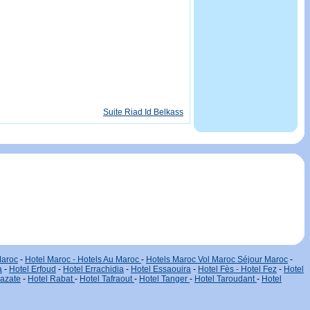
Suite Riad Id Belkass
Maroc
-
Hotel Maroc - Hotels Au Maroc
-
Hotels Maroc Vol Maroc Séjour Maroc
-
a
-
Hotel Erfoud
-
Hotel Errachidia
-
Hotel Essaouira
-
Hotel Fès - Hotel Fez
-
Hotel
zazate
-
Hotel Rabat
-
Hotel Tafraout
-
Hotel Tanger
-
Hotel Taroudant
-
Hotel