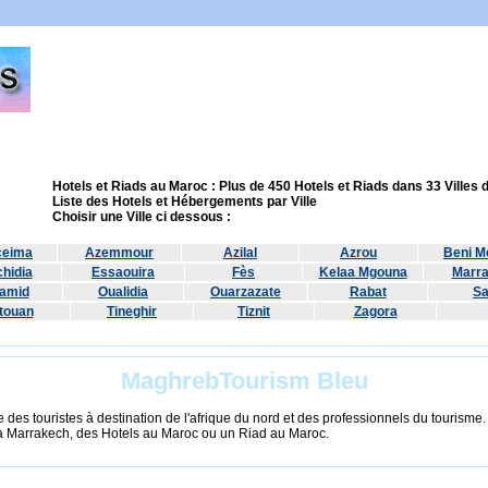
Hotels et Riads au Maroc : Plus de 450 Hotels et Riads dans 33 Villes
Liste des Hotels et Hébergements par Ville
Choisir une Ville ci dessous :
ceima
Azemmour
Azilal
Azrou
Beni Me
hidia
Essaouira
Fès
Kelaa Mgouna
Marr
amid
Oualidia
Ouarzazate
Rabat
Sa
touan
Tineghir
Tiznit
Zagora
MaghrebTourism Bleu
 des touristes à destination de l'afrique du nord et des professionnels du tourisme
à Marrakech, des Hotels au Maroc ou un Riad au Maroc.