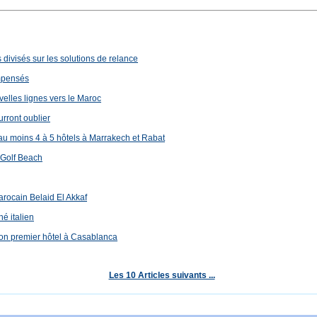
s divisés sur les solutions de relance
ompensés
velles lignes vers le Maroc
rront oublier
au moins 4 à 5 hôtels à Marrakech et Rabat
 Golf Beach
arocain Belaid El Akkaf
é italien
son premier hôtel à Casablanca
Les 10 Articles suivants ...