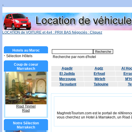
-
LOCATION de VOITURE et 4x4 : PRIX BAS Négociés : Cliquez
Hotels au Maroc
·
Sélection Hôtels
Recherche par nom d'hotel
Coup de coeur
Agadir
Agdz
Al Ho
Marrakech
El Jadida
Erfoud
Errac
Merzouga
Mirleft
M'H
Taroudant
Taliouine
Te
Riad Tinmel
Riad
MaghrebTourism.com est le portail de référence
vous cherchez un Hotel à Marrakech, un Riad 
Notre Sélection
Marrakech