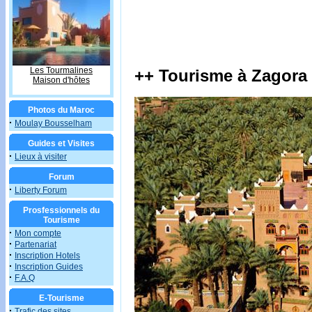
Les Tourmalines
++ Tourisme à Zagora 
Maison d'hôtes
Photos du Maroc
·
Moulay Bousselham
Guides et Visites
·
Lieux à visiter
Forum
·
Liberty Forum
Prosfessionnels du
Tourisme
·
Mon compte
·
Partenariat
·
Inscription Hotels
·
Inscription Guides
·
F.A.Q
E-Tourisme
·
Trafic des sites