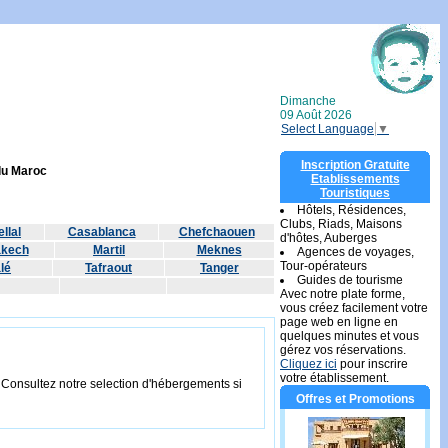
Dimanche
09 Août 2026
Select Language
▼
Inscription Gratuite
 du Maroc
Etablissements
Touristiques
Hôtels, Résidences,
Clubs, Riads, Maisons
llal
Casablanca
Chefchaouen
d'hôtes, Auberges
akech
Martil
Meknes
Agences de voyages,
Tour-opérateurs
lé
Tafraout
Tanger
Guides de tourisme
Avec notre plate forme,
vous créez facilement votre
page web en ligne en
quelques minutes et vous
gérez vos réservations.
Cliquez ici
pour inscrire
votre établissement.
. Consultez notre selection d'hébergements si
Offres et Promotions