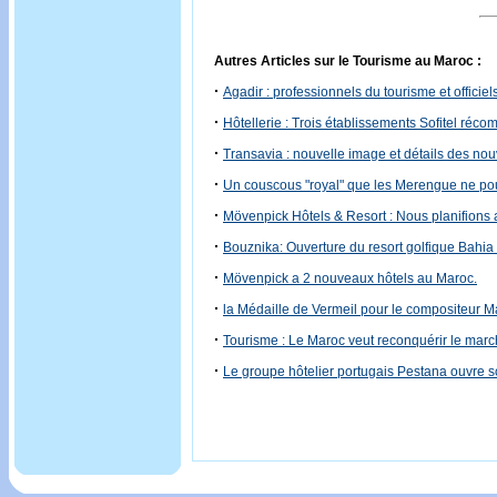
Autres Articles sur le Tourisme au Maroc :
·
Agadir : professionnels du tourisme et officiel
·
Hôtellerie : Trois établissements Sofitel réc
·
Transavia : nouvelle image et détails des nou
·
Un couscous "royal" que les Merengue ne pou
·
Mövenpick Hôtels & Resort : Nous planifions 
·
Bouznika: Ouverture du resort golfique Bahia
·
Mövenpick a 2 nouveaux hôtels au Maroc.
·
la Médaille de Vermeil pour le compositeur M
·
Tourisme : Le Maroc veut reconquérir le march
·
Le groupe hôtelier portugais Pestana ouvre 