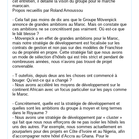
cet entretien, il détaille la vison du groupe pour le marché
marocain.
Propos recueillis par Roland Amoussou
- Cela fait pas moins de dix ans que le Groupe Mövenpick
annonce de grandes ambitions au Maroc. Mais on constate que
ces ambitions ne se concrétisent pas vraiment. Où est-ce que
le bât blesse ?
- Mövenpick a en effet de grandes ambitions pour le Maroc,
mais notre stratégie de développement est focalisée sur les
contrats de gestion et non pas sur des modèles de Franchise
ou de propriété en propre. Cette stratégie fait que nous avons
un mode de sélection d’hôtels qui est très strict et pendant de
nombreuses années, nous n’avons pas trouvé de projet
convenable.
- T outefois, depuis deux ans les choses ont commencé à
bouger. Qu’est-ce qui a changé ?
- Nous avons accéléré les moyens de développement sur le
continent Africain avec un focus particulier sur les pays comme
le Maroc.
- Concrètement, quelle est la stratégie de développement et
quelles sont les ambitions du groupe à moyen et long termes
dans le Royaume ?
- Nous avons une stratégie de développement par « cluster »
qui fait que nous nous efforçons de ne pas isoler les hôtels les
uns des autres. Par exemple, nous sommes actuellement en
pourparlers pour des projets en Côte d’Ivoire et au Nigeria, afin
d’accompagner notre hôtel d’Accra au Ghana. Pour le