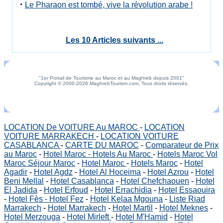
·
Le Pharaon est tombé, vive la révolution arabe !
Les 10 Articles suivants ...
"1er Portail de Tourisme au Maroc et au Maghreb depuis 2001"
Copyright © 2000-2026 MaghrebTourism.com, Tous droits réservés.
LOCATION De VOITURE Au MAROC
-
LOCATION
VOITURE MARRAKECH
-
LOCATION VOITURE
CASABLANCA
-
CARTE DU MAROC
-
Comparateur de Prix
au Maroc
-
Hotel Maroc - Hotels Au Maroc
-
Hotels Maroc Vol
Maroc Séjour Maroc
-
Hotel Maroc
-
Hotels Maroc
-
Hotel
Agadir
-
Hotel Agdz
-
Hotel Al Hoceima
-
Hotel Azrou
-
Hotel
Beni Mellal
-
Hotel Casablanca
-
Hotel Chefchaouen
-
Hotel
El Jadida
-
Hotel Erfoud
-
Hotel Errachidia
-
Hotel Essaouira
-
Hotel Fès - Hotel Fez
-
Hotel Kelaa Mgouna
-
Liste Riad
Marrakech
-
Hotel Marrakech
-
Hotel Martil
-
Hotel Meknes
-
Hotel Merzouga
-
Hotel Mirleft
-
Hotel M'Hamid
-
Hotel