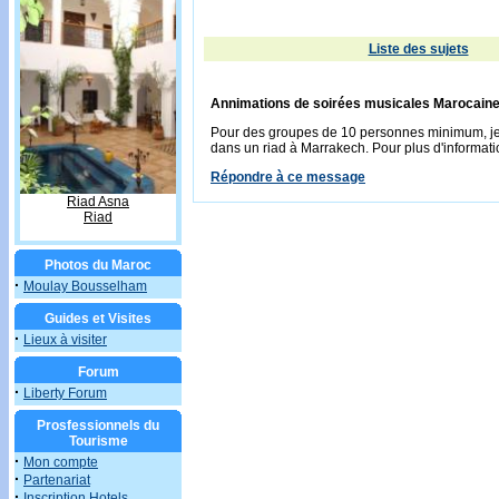
Liste des sujets
Annimations de soirées musicales Marocaine
Pour des groupes de 10 personnes minimum, je p
dans un riad à Marrakech. Pour plus d'informati
Répondre à ce message
Riad Asna
Riad
Photos du Maroc
·
Moulay Bousselham
Guides et Visites
·
Lieux à visiter
Forum
·
Liberty Forum
Prosfessionnels du
Tourisme
·
Mon compte
·
Partenariat
·
Inscription Hotels