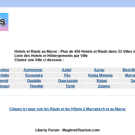
Hotels et Riads au Maroc : Plus de 450 Hotels et Riads dans 33 Villes
Liste des Hotels et Hébergements par Ville
Choisir une Ville ci dessous :
ceima
Azemmour
Azilal
Azrou
Beni Me
hidia
Essaouira
Fès
Kelaa Mgouna
Marr
amid
Oualidia
Ouarzazate
Rabat
Sa
touan
Tineghir
Tiznit
Zagora
Cliquez ici pour voir les Riads et les Hôtels à Marrakech et au Maroc
Liberty Forum - MaghrebTourism.com