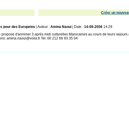
Créer un nouveau
s pour des Europeins
| Auteur :
Amina Naoui
| Date :
14-08-2006
14:29
ropose d'annimer 3 après midi culturelles Marocaines au cours de leurs sejours à 
ons: amina.naoui@voila.fr Tel: 00 212 66 93 35 04