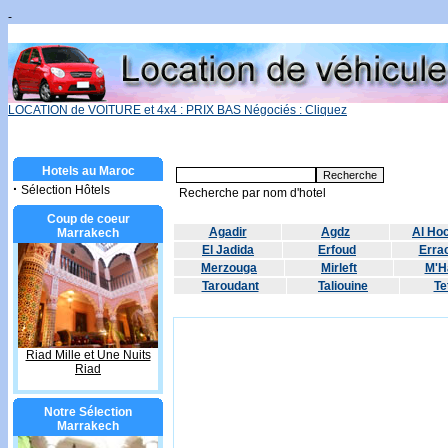
-
LOCATION de VOITURE et 4x4 : PRIX BAS Négociés : Cliquez
Hotels au Maroc
·
Sélection Hôtels
Recherche par nom d'hotel
Coup de coeur
Agadir
Agdz
Al Ho
Marrakech
El Jadida
Erfoud
Errac
Merzouga
Mirleft
M'H
Taroudant
Taliouine
Te
Riad Mille et Une Nuits
Riad
Notre Sélection
Marrakech