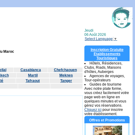
Jeudi
06 Août 2026
Select Language
▼
Inscription Gratuite
 du Maroc
Etablissements
Touristiques
Hôtels, Résidences,
Clubs, Riads, Maisons
llal
Casablanca
Chefchaouen
d'hôtes, Auberges
akech
Martil
Meknes
Agences de voyages,
Tour-opérateurs
lé
Tafraout
Tanger
Guides de tourisme
Avec notre plate forme,
vous créez facilement votre
page web en ligne en
quelques minutes et vous
gérez vos réservations.
Cliquez ici
pour inscrire
votre établissement.
Offres et Promotions