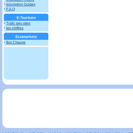
·
Inscription Guides
·
F.A.Q
E-Tourisme
·
Trafic des sites
·
les chiffres
Ecotourisme
·
Ibis Chauve