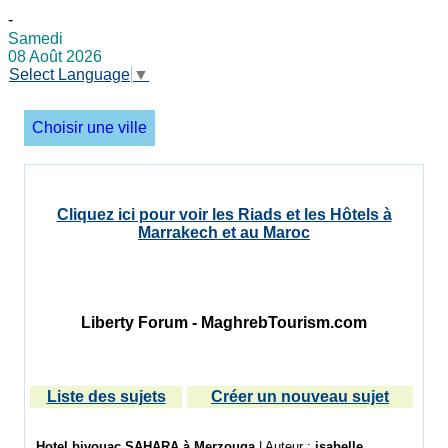
-
Samedi
08 Août 2026
Select Language
▼
Choisir une ville
Cliquez ici pour voir les Riads et les Hôtels à
Marrakech et au Maroc
Liberty Forum - MaghrebTourism.com
Liste des sujets
Créer un nouveau sujet
Hotel bivouac SAHARA à Merzouga
| Auteur :
isabelle