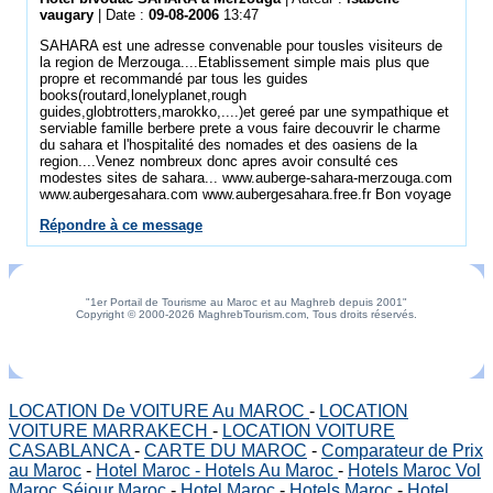
vaugary
| Date :
09-08-2006
13:47
SAHARA est une adresse convenable pour tousles visiteurs de
la region de Merzouga....Etablissement simple mais plus que
propre et recommandé par tous les guides
books(routard,lonelyplanet,rough
guides,globtrotters,marokko,....)et gereé par une sympathique et
serviable famille berbere prete a vous faire decouvrir le charme
du sahara et l'hospitalité des nomades et des oasiens de la
region....Venez nombreux donc apres avoir consulté ces
modestes sites de sahara... www.auberge-sahara-merzouga.com
www.aubergesahara.com www.aubergesahara.free.fr Bon voyage
Répondre à ce message
"1er Portail de Tourisme au Maroc et au Maghreb depuis 2001"
Copyright © 2000-2026 MaghrebTourism.com, Tous droits réservés.
LOCATION De VOITURE Au MAROC
-
LOCATION
VOITURE MARRAKECH
-
LOCATION VOITURE
CASABLANCA
-
CARTE DU MAROC
-
Comparateur de Prix
au Maroc
-
Hotel Maroc - Hotels Au Maroc
-
Hotels Maroc Vol
Maroc Séjour Maroc
-
Hotel Maroc
-
Hotels Maroc
-
Hotel