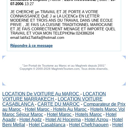
07-2006
13:27
JE CHERCHE µn TRAVAIL ET JE PORTE A VOTRE
CONNAISSANCE QuE J ai LA LICENCe EN LETTER
MODERNE ET TROIS ANS DU TRAVAIL DANS UNE ECOLE
PRIVE , JE FAIS LA CUISINE TRADITIONNEL MAROCAINE
ET JE FAIS CORRECTEMENT MENAGE ET IMPORTE QUEL
TRAVAIL ET VOilA MON TELEPHONe:024386204
email:latifa17latifa@hotmail.com
Répondre à ce message
"1er Portail de Tourisme au Maroc et au Maghreb depuis 2001"
Copyright © 2000-2026 MaghrebTourism.com, Tous droits réservés.
LOCATION De VOITURE Au MAROC
-
LOCATION
VOITURE MARRAKECH
-
LOCATION VOITURE
CASABLANCA
-
CARTE DU MAROC
-
Comparateur de Prix
au Maroc
-
Hotel Maroc - Hotels Au Maroc
-
Hotels Maroc Vol
Maroc Séjour Maroc
-
Hotel Maroc
-
Hotels Maroc
-
Hotel
Agadir
-
Hotel Agdz
-
Hotel Al Hoceima
-
Hotel Azrou
-
Hotel
Beni Mellal
-
Hotel Casablanca
-
Hotel Chefchaouen
-
Hotel