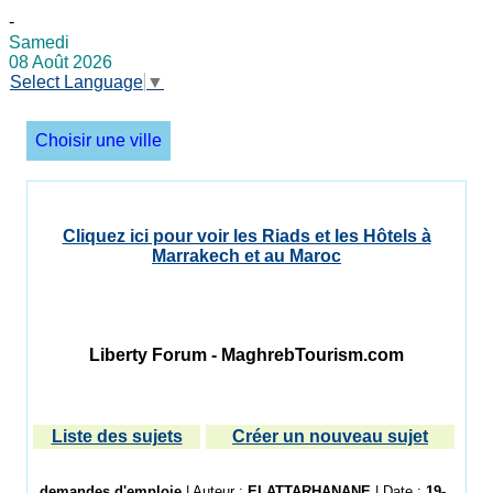
-
Samedi
08 Août 2026
Select Language
▼
Choisir une ville
Cliquez ici pour voir les Riads et les Hôtels à
Marrakech et au Maroc
Liberty Forum - MaghrebTourism.com
Liste des sujets
Créer un nouveau sujet
demandes d'emploie
| Auteur :
ELATTARHANANE
| Date :
19-