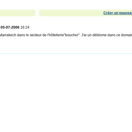
Créer un nouveau
:
05-07-2006
16:24
 Marrakech dans le secteur de l'hôtellerie"boucher". J'ai un déblome dans ce domain