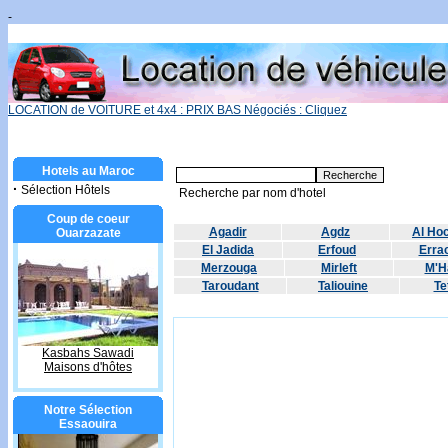
-
LOCATION de VOITURE et 4x4 : PRIX BAS Négociés : Cliquez
Hotels au Maroc
·
Sélection Hôtels
Recherche par nom d'hotel
Coup de coeur
Agadir
Agdz
Al Ho
Ouarzazate
El Jadida
Erfoud
Errac
Merzouga
Mirleft
M'H
Taroudant
Taliouine
Te
Kasbahs Sawadi
Maisons d'hôtes
Notre Sélection
Essaouira