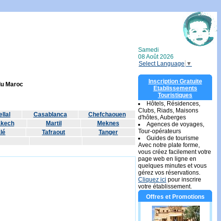
Samedi
08 Août 2026
Select Language
▼
Inscription Gratuite
 du Maroc
Etablissements
Touristiques
Hôtels, Résidences,
Clubs, Riads, Maisons
llal
Casablanca
Chefchaouen
d'hôtes, Auberges
akech
Martil
Meknes
Agences de voyages,
Tour-opérateurs
lé
Tafraout
Tanger
Guides de tourisme
Avec notre plate forme,
vous créez facilement votre
page web en ligne en
quelques minutes et vous
gérez vos réservations.
Cliquez ici
pour inscrire
votre établissement.
Offres et Promotions