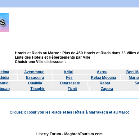
Hotels et Riads au Maroc : Plus de 450 Hotels et Riads dans 33 Villes
Liste des Hotels et Hébergements par Ville
Choisir une Ville ci dessous :
ceima
Azemmour
Azilal
Azrou
Beni Me
hidia
Essaouira
Fès
Kelaa Mgouna
Marr
amid
Oualidia
Ouarzazate
Rabat
Sa
touan
Tineghir
Tiznit
Zagora
Cliquez ici pour voir les Riads et les Hôtels à Marrakech et au Maroc
Liberty Forum - MaghrebTourism.com