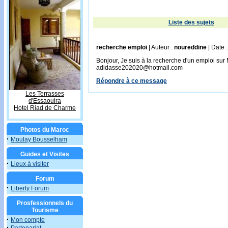
Liste des sujets
recherche emploi
| Auteur :
noureddine
| Date 
Bonjour, Je suis à la recherche d'un emploi sur
adidasse202020@hotmail.com
Répondre à ce message
Les Terrasses
d'Essaouira
Hotel Riad de Charme
Photos du Maroc
·
Moulay Bousselham
Guides et Visites
·
Lieux à visiter
Forum
·
Liberty Forum
Prosfessionnels du
Tourisme
·
Mon compte
·