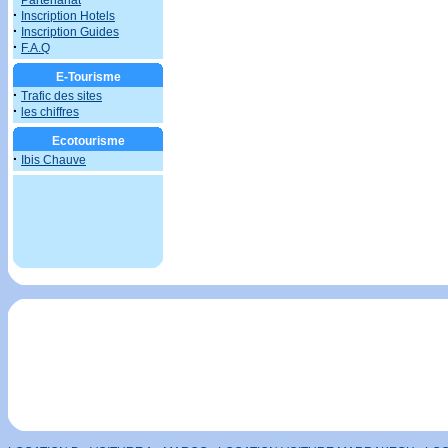
Partenariat
·
Inscription Hotels
·
Inscription Guides
·
F.A.Q
E-Tourisme
·
Trafic des sites
·
les chiffres
Ecotourisme
·
Ibis Chauve