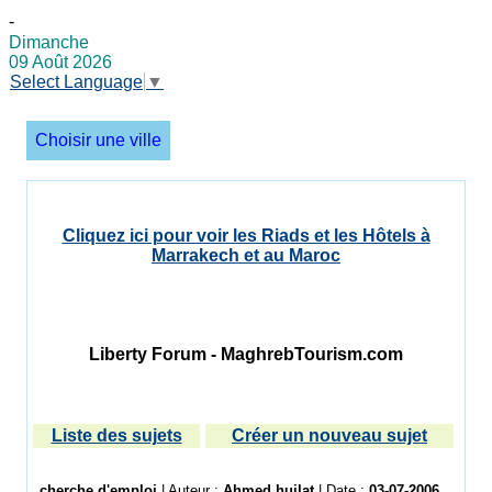
-
Dimanche
09 Août 2026
Select Language
▼
Choisir une ville
Cliquez ici pour voir les Riads et les Hôtels à
Marrakech et au Maroc
Liberty Forum - MaghrebTourism.com
Liste des sujets
Créer un nouveau sujet
cherche d'emploi
| Auteur :
Ahmed huilat
| Date :
03-07-2006