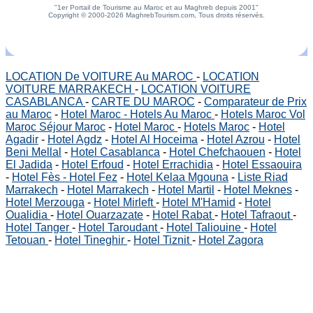
"1er Portail de Tourisme au Maroc et au Maghreb depuis 2001"
Copyright © 2000-2026 MaghrebTourism.com, Tous droits réservés.
LOCATION De VOITURE Au MAROC
-
LOCATION
VOITURE MARRAKECH
-
LOCATION VOITURE
CASABLANCA
-
CARTE DU MAROC
-
Comparateur de Prix
au Maroc
-
Hotel Maroc - Hotels Au Maroc
-
Hotels Maroc Vol
Maroc Séjour Maroc
-
Hotel Maroc
-
Hotels Maroc
-
Hotel
Agadir
-
Hotel Agdz
-
Hotel Al Hoceima
-
Hotel Azrou
-
Hotel
Beni Mellal
-
Hotel Casablanca
-
Hotel Chefchaouen
-
Hotel
El Jadida
-
Hotel Erfoud
-
Hotel Errachidia
-
Hotel Essaouira
-
Hotel Fès - Hotel Fez
-
Hotel Kelaa Mgouna
-
Liste Riad
Marrakech
-
Hotel Marrakech
-
Hotel Martil
-
Hotel Meknes
-
Hotel Merzouga
-
Hotel Mirleft
-
Hotel M'Hamid
-
Hotel
Oualidia
-
Hotel Ouarzazate
-
Hotel Rabat
-
Hotel Tafraout
-
Hotel Tanger
-
Hotel Taroudant
-
Hotel Taliouine
-
Hotel
Tetouan
-
Hotel Tineghir
-
Hotel Tiznit
-
Hotel Zagora