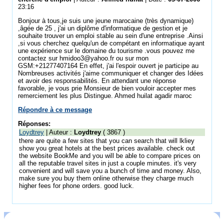
23:16
Bonjour à tous,je suis une jeune marocaine (très dynamique)
,âgée de 25 , j'ai un diplôme d'informatique de gestion et je
souhaite trouver un emploi stable au sein d'une entreprise .Ainsi
,si vous cherchez quelqu'un de compétant en informatique ayant
une expérience sur le domaine du tourisme .vous pouvez me
contactez sur hmidoo3@yahoo.fr ou sur mon
GSM:+21277407164 En effet, j'ai l'espoir ouvert je participe au
Nombreuses activités j'aime communiquer et changer des Idées
et avoir des responsabilités. En attendant une réponse
favorable, je vous prie Monsieur de bien vouloir accepter mes
remerciement les plus Distingue. Ahmed huilat agadir maroc
Répondre à ce message
Réponses:
Loydtrey
| Auteur :
Loydtrey
( 3867 )
there are quite a few sites that you can search that will lkliey
show you great hotels at the best prices available. check out
the website BookMe and you will be able to compare prices on
all the reputable travel sites in just a couple minutes. it's very
convenient and will save you a bunch of time and money. Also,
make sure you buy them online otherwise they charge much
higher fees for phone orders. good luck.