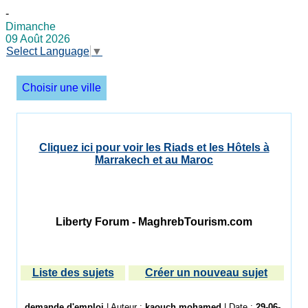
-
Dimanche
09 Août 2026
Select Language
▼
Choisir une ville
Cliquez ici pour voir les Riads et les Hôtels à
Marrakech et au Maroc
Liberty Forum - MaghrebTourism.com
Liste des sujets
Créer un nouveau sujet
demande d'emploi
| Auteur :
kaouch mohamed
| Date :
29-06-