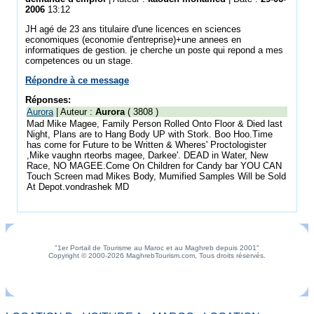
2006
13:12
JH agé de 23 ans titulaire d'une licences en sciences
economiques (economie d'entreprise)+une annees en
informatiques de gestion. je cherche un poste qui repond a mes
competences ou un stage.
Répondre à ce message
Réponses:
Aurora
| Auteur :
Aurora
( 3808 )
Mad Mike Magee, Family Person Rolled Onto Floor & Died last
Night, Plans are to Hang Body UP with Stork. Boo Hoo.Time
has come for Future to be Written & Wheres' Proctologister
,Mike vaughn rteorbs magee, Darkee'. DEAD in Water, New
Race, NO MAGEE.Come On Children for Candy bar YOU CAN
Touch Screen mad Mikes Body, Mumified Samples Will be Sold
At Depot.vondrashek MD
"1er Portail de Tourisme au Maroc et au Maghreb depuis 2001"
Copyright © 2000-2026 MaghrebTourism.com, Tous droits réservés.