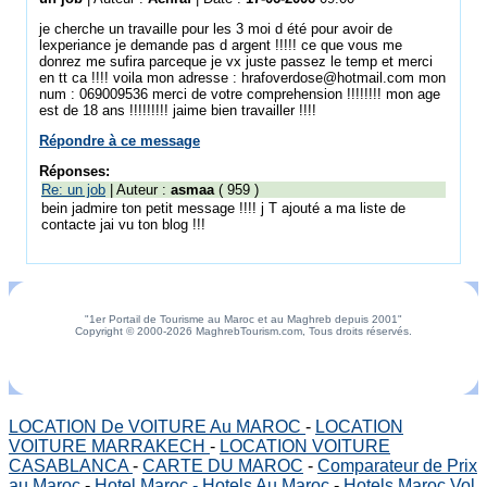
je cherche un travaille pour les 3 moi d été pour avoir de
lexperiance je demande pas d argent !!!!! ce que vous me
donrez me sufira parceque je vx juste passez le temp et merci
en tt ca !!!! voila mon adresse : hrafoverdose@hotmail.com mon
num : 069009536 merci de votre comprehension !!!!!!!! mon age
est de 18 ans !!!!!!!!! jaime bien travailler !!!!
Répondre à ce message
Réponses:
Re: un job
| Auteur :
asmaa
( 959 )
bein jadmire ton petit message !!!! j T ajouté a ma liste de
contacte jai vu ton blog !!!
"1er Portail de Tourisme au Maroc et au Maghreb depuis 2001"
Copyright © 2000-2026 MaghrebTourism.com, Tous droits réservés.
LOCATION De VOITURE Au MAROC
-
LOCATION
VOITURE MARRAKECH
-
LOCATION VOITURE
CASABLANCA
-
CARTE DU MAROC
-
Comparateur de Prix
au Maroc
-
Hotel Maroc - Hotels Au Maroc
-
Hotels Maroc Vol