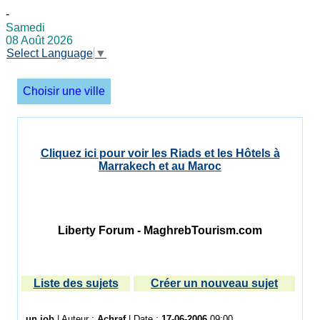
-
Samedi
08 Août 2026
Select Language
▼
Choisir une ville
Cliquez ici pour voir les Riads et les Hôtels à
Marrakech et au Maroc
Liberty Forum - MaghrebTourism.com
Liste des sujets
Créer un nouveau sujet
un job
| Auteur :
Achraf
| Date :
17-06-2006
09:00