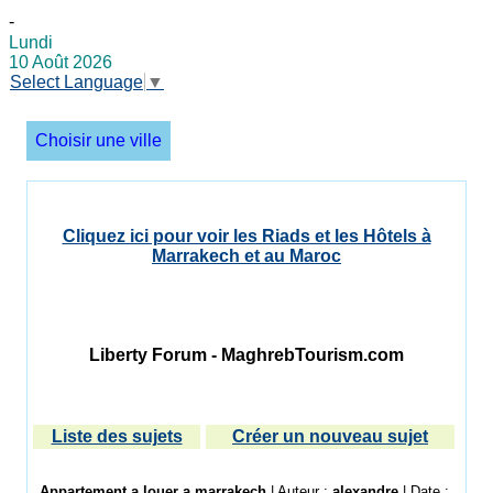
-
Lundi
10 Août 2026
Select Language
▼
Choisir une ville
Cliquez ici pour voir les Riads et les Hôtels à
Marrakech et au Maroc
Liberty Forum - MaghrebTourism.com
Liste des sujets
Créer un nouveau sujet
Appartement a louer a marrakech
| Auteur :
alexandre
| Date :