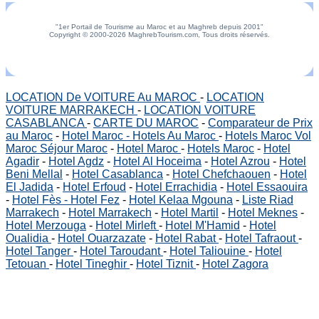
"1er Portail de Tourisme au Maroc et au Maghreb depuis 2001"
Copyright © 2000-2026 MaghrebTourism.com, Tous droits réservés.
LOCATION De VOITURE Au MAROC
-
LOCATION
VOITURE MARRAKECH
-
LOCATION VOITURE
CASABLANCA
-
CARTE DU MAROC
-
Comparateur de Prix
au Maroc
-
Hotel Maroc - Hotels Au Maroc
-
Hotels Maroc Vol
Maroc Séjour Maroc
-
Hotel Maroc
-
Hotels Maroc
-
Hotel
Agadir
-
Hotel Agdz
-
Hotel Al Hoceima
-
Hotel Azrou
-
Hotel
Beni Mellal
-
Hotel Casablanca
-
Hotel Chefchaouen
-
Hotel
El Jadida
-
Hotel Erfoud
-
Hotel Errachidia
-
Hotel Essaouira
-
Hotel Fès - Hotel Fez
-
Hotel Kelaa Mgouna
-
Liste Riad
Marrakech
-
Hotel Marrakech
-
Hotel Martil
-
Hotel Meknes
-
Hotel Merzouga
-
Hotel Mirleft
-
Hotel M'Hamid
-
Hotel
Oualidia
-
Hotel Ouarzazate
-
Hotel Rabat
-
Hotel Tafraout
-
Hotel Tanger
-
Hotel Taroudant
-
Hotel Taliouine
-
Hotel
Tetouan
-
Hotel Tineghir
-
Hotel Tiznit
-
Hotel Zagora