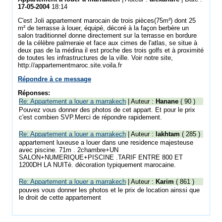
17-05-2004
18:14
C'est Joli appartement marocain de trois pièces(75m²) dont 25
m² de terrasse à louer, équipé, décoré à la façon berbère un
salon traditionnel donne directement sur la terrasse en bordure
de la célèbre palmeraie et face aux cimes de l'atlas, se situe à
deux pas de la médina il est proche des trois golfs et à proximité
de toutes les infrastructures de la ville. Voir notre site,
http://appartementmaroc.site.voila.fr
Répondre à ce message
Réponses:
Re: Appartement a louer a marrakech
| Auteur :
Hanane
( 90 )
Pouvez vous donner des photos de cet appart. Et pour le prix
c'est combien SVP.Merci de répondre rapidement.
Re: Appartement a louer a marrakech
| Auteur :
lakhtam
( 285 )
appartement luxeuse a louer dans une residence majesteuse
avec piscine. 71m . 2chambre+UN
SALON+NUMERIQUE+PISCINE .TARIF ENTRE 800 ET
1200DH LA NUITé. décoration typiquement marocaine.
Re: Appartement a louer a marrakech
| Auteur :
Karim
( 861 )
pouves vous donner les photos et le prix de location ainssi que
le droit de cette appartement