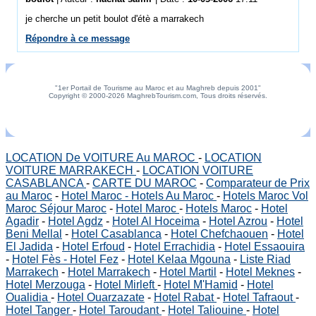
je cherche un petit boulot d'étè a marrakech
Répondre à ce message
"1er Portail de Tourisme au Maroc et au Maghreb depuis 2001"
Copyright © 2000-2026 MaghrebTourism.com, Tous droits réservés.
LOCATION De VOITURE Au MAROC
-
LOCATION
VOITURE MARRAKECH
-
LOCATION VOITURE
CASABLANCA
-
CARTE DU MAROC
-
Comparateur de Prix
au Maroc
-
Hotel Maroc - Hotels Au Maroc
-
Hotels Maroc Vol
Maroc Séjour Maroc
-
Hotel Maroc
-
Hotels Maroc
-
Hotel
Agadir
-
Hotel Agdz
-
Hotel Al Hoceima
-
Hotel Azrou
-
Hotel
Beni Mellal
-
Hotel Casablanca
-
Hotel Chefchaouen
-
Hotel
El Jadida
-
Hotel Erfoud
-
Hotel Errachidia
-
Hotel Essaouira
-
Hotel Fès - Hotel Fez
-
Hotel Kelaa Mgouna
-
Liste Riad
Marrakech
-
Hotel Marrakech
-
Hotel Martil
-
Hotel Meknes
-
Hotel Merzouga
-
Hotel Mirleft
-
Hotel M'Hamid
-
Hotel
Oualidia
-
Hotel Ouarzazate
-
Hotel Rabat
-
Hotel Tafraout
-
Hotel Tanger
-
Hotel Taroudant
-
Hotel Taliouine
-
Hotel