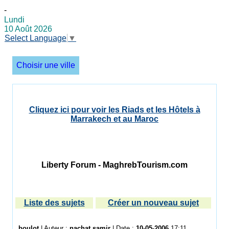
-
Lundi
10 Août 2026
Select Language
▼
Choisir une ville
Cliquez ici pour voir les Riads et les Hôtels à
Marrakech et au Maroc
Liberty Forum - MaghrebTourism.com
Liste des sujets
Créer un nouveau sujet
boulot
| Auteur :
nachat samir
| Date :
10-05-2006
17:11