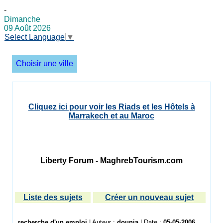
-
Dimanche
09 Août 2026
Select Language
▼
Choisir une ville
Cliquez ici pour voir les Riads et les Hôtels à
Marrakech et au Maroc
Liberty Forum - MaghrebTourism.com
Liste des sujets
Créer un nouveau sujet
recherche d'un emploi
| Auteur :
dounia
| Date :
05-05-2006