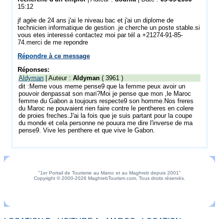
15:12
jf agée de 24 ans j'ai le niveau bac et j'ai un diplome de
technicien informatique de gestion .je cherche un poste stable.si
vous etes interessé contactez moi par tél a +21274-91-85-
74.merci de me repondre
Répondre à ce message
Réponses:
Aldyman
| Auteur :
Aldyman
( 3961 )
dit :Meme vous meme pense9 que la femme peux avoir un
pouvoir denpassat son mari?Moi je pense que mon ,le Maroc
femme du Gabon a toujours respecte9 son homme.Nos freres
du Maroc ne pouvaient rien faire contre le pentheres en colere
de proies freches.J'ai la fois que je suis partant pour la coupe
du monde et cela personne ne pouura me dire l'inverse de ma
pense9. Vive les penthere et que vive le Gabon.
"1er Portail de Tourisme au Maroc et au Maghreb depuis 2001"
Copyright © 2000-2026 MaghrebTourism.com, Tous droits réservés.