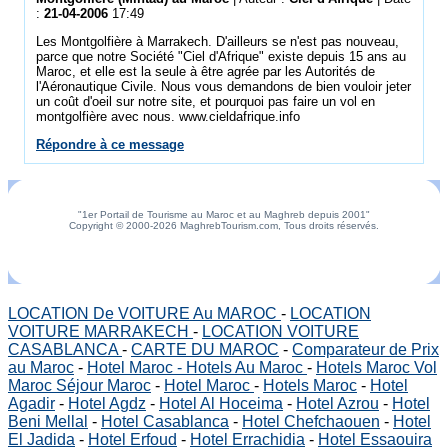
:
21-04-2006
17:49
Les Montgolfière à Marrakech. D'ailleurs se n'est pas nouveau,
parce que notre Société "Ciel d'Afrique" existe depuis 15 ans au
Maroc, et elle est la seule à être agrée par les Autorités de
l'Aéronautique Civile. Nous vous demandons de bien vouloir jeter
un coût d'oeil sur notre site, et pourquoi pas faire un vol en
montgolfière avec nous. www.cieldafrique.info
Répondre à ce message
"1er Portail de Tourisme au Maroc et au Maghreb depuis 2001"
Copyright © 2000-2026 MaghrebTourism.com, Tous droits réservés.
LOCATION De VOITURE Au MAROC
-
LOCATION
VOITURE MARRAKECH
-
LOCATION VOITURE
CASABLANCA
-
CARTE DU MAROC
-
Comparateur de Prix
au Maroc
-
Hotel Maroc - Hotels Au Maroc
-
Hotels Maroc Vol
Maroc Séjour Maroc
-
Hotel Maroc
-
Hotels Maroc
-
Hotel
Agadir
-
Hotel Agdz
-
Hotel Al Hoceima
-
Hotel Azrou
-
Hotel
Beni Mellal
-
Hotel Casablanca
-
Hotel Chefchaouen
-
Hotel
El Jadida
-
Hotel Erfoud
-
Hotel Errachidia
-
Hotel Essaouira