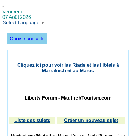
-
Vendredi
07 Août 2026
Select Language
▼
Choisir une ville
Cliquez ici pour voir les Riads et les Hôtels à
Marrakech et au Maroc
Liberty Forum - MaghrebTourism.com
Liste des sujets
Créer un nouveau sujet
Montgolfière (Mintad) au Maroc
| Auteur :
Ciel d'Afrique
| Date