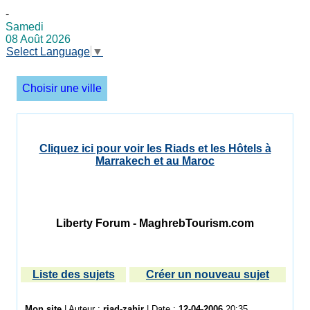
-
Samedi
08 Août 2026
Select Language
▼
Choisir une ville
Cliquez ici pour voir les Riads et les Hôtels à
Marrakech et au Maroc
Liberty Forum - MaghrebTourism.com
Liste des sujets
Créer un nouveau sujet
Mon site
| Auteur :
riad-zahir
| Date :
12-04-2006
20:35