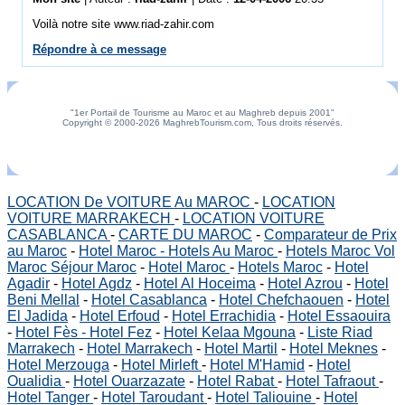
Voilà notre site www.riad-zahir.com
Répondre à ce message
"1er Portail de Tourisme au Maroc et au Maghreb depuis 2001"
Copyright © 2000-2026 MaghrebTourism.com, Tous droits réservés.
LOCATION De VOITURE Au MAROC
-
LOCATION
VOITURE MARRAKECH
-
LOCATION VOITURE
CASABLANCA
-
CARTE DU MAROC
-
Comparateur de Prix
au Maroc
-
Hotel Maroc - Hotels Au Maroc
-
Hotels Maroc Vol
Maroc Séjour Maroc
-
Hotel Maroc
-
Hotels Maroc
-
Hotel
Agadir
-
Hotel Agdz
-
Hotel Al Hoceima
-
Hotel Azrou
-
Hotel
Beni Mellal
-
Hotel Casablanca
-
Hotel Chefchaouen
-
Hotel
El Jadida
-
Hotel Erfoud
-
Hotel Errachidia
-
Hotel Essaouira
-
Hotel Fès - Hotel Fez
-
Hotel Kelaa Mgouna
-
Liste Riad
Marrakech
-
Hotel Marrakech
-
Hotel Martil
-
Hotel Meknes
-
Hotel Merzouga
-
Hotel Mirleft
-
Hotel M'Hamid
-
Hotel
Oualidia
-
Hotel Ouarzazate
-
Hotel Rabat
-
Hotel Tafraout
-
Hotel Tanger
-
Hotel Taroudant
-
Hotel Taliouine
-
Hotel