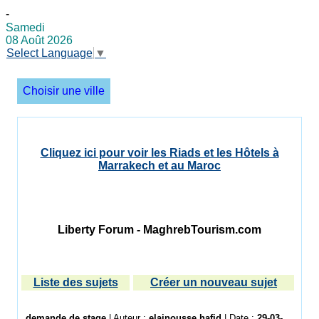
-
Samedi
08 Août 2026
Select Language
▼
Choisir une ville
Cliquez ici pour voir les Riads et les Hôtels à
Marrakech et au Maroc
Liberty Forum - MaghrebTourism.com
Liste des sujets
Créer un nouveau sujet
demande de stage
| Auteur :
elainousse hafid
| Date :
29-03-