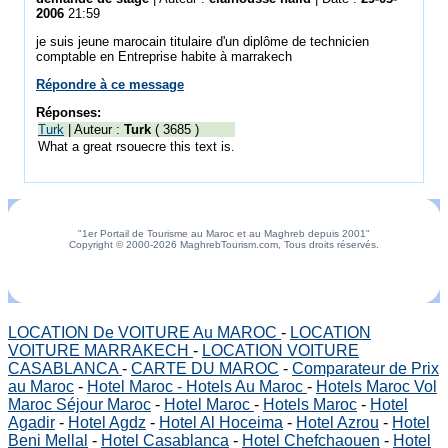
2006
21:59
je suis jeune marocain titulaire d'un diplôme de technicien
comptable en Entreprise habite à marrakech
Répondre à ce message
Réponses:
Turk
| Auteur :
Turk
( 3685 )
What a great rsouecre this text is.
"1er Portail de Tourisme au Maroc et au Maghreb depuis 2001"
Copyright © 2000-2026 MaghrebTourism.com, Tous droits réservés.
LOCATION De VOITURE Au MAROC
-
LOCATION
VOITURE MARRAKECH
-
LOCATION VOITURE
CASABLANCA
-
CARTE DU MAROC
-
Comparateur de Prix
au Maroc
-
Hotel Maroc - Hotels Au Maroc
-
Hotels Maroc Vol
Maroc Séjour Maroc
-
Hotel Maroc
-
Hotels Maroc
-
Hotel
Agadir
-
Hotel Agdz
-
Hotel Al Hoceima
-
Hotel Azrou
-
Hotel
Beni Mellal
-
Hotel Casablanca
-
Hotel Chefchaouen
-
Hotel