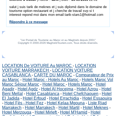
salut j suis tarik de meknes et j suis diplomè dans le domaine de
tourisme option restaurant et j cherche de travail svp si t
interesè repond moi dans mon email:tarik-stars1@hotmail.com
Répondre à ce message
"1er Portail de Tourisme au Maroc et au Maghreb depuis 2001"
Copyright © 2000-2026 MaghrebTourism.com, Tous droits réservés.
LOCATION De VOITURE Au MAROC
-
LOCATION
VOITURE MARRAKECH
-
LOCATION VOITURE
CASABLANCA
-
CARTE DU MAROC
-
Comparateur de Prix
au Maroc
-
Hotel Maroc - Hotels Au Maroc
-
Hotels Maroc Vol
Maroc Séjour Maroc
-
Hotel Maroc
-
Hotels Maroc
-
Hotel
Agadir
-
Hotel Agdz
-
Hotel Al Hoceima
-
Hotel Azrou
-
Hotel
Beni Mellal
-
Hotel Casablanca
-
Hotel Chefchaouen
-
Hotel
El Jadida
-
Hotel Erfoud
-
Hotel Errachidia
-
Hotel Essaouira
-
Hotel Fès - Hotel Fez
-
Hotel Kelaa Mgouna
-
Liste Riad
Marrakech
-
Hotel Marrakech
-
Hotel Martil
-
Hotel Meknes
-
Hotel Merzouga
-
Hotel Mirleft
-
Hotel M'Hamid
-
Hotel