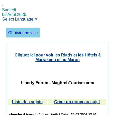
-
Samedi
08 Août 2026
Select Language
▼
Choisir une ville
Cliquez ici pour voir les Riads et les Hôtels à
Marrakech et au Maroc
Liberty Forum - MaghrebTourism.com
Liste des sujets
Créer un nouveau sujet
cherche d travail
| Auteur :
tarik
| Date :
20-03-2006
22:51