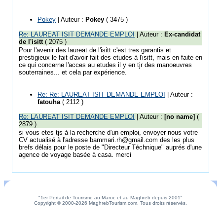
Pokey
| Auteur :
Pokey
( 3475 )
Re: LAUREAT ISIT DEMANDE EMPLOI
| Auteur :
Ex-candidat
de l'isitt
( 2075 )
Pour l'avenir des laureat de l'isitt c'est tres garantis et
prestigieux le fait d'avoir fait des etudes à l'isitt, mais en faite en
ce qui concerne l'acces au etudes il y en tjr des manoeuvres
souterraines... et cela par expérience.
Re: Re: LAUREAT ISIT DEMANDE EMPLOI
| Auteur :
fatouha
( 2112 )
Re: LAUREAT ISIT DEMANDE EMPLOI
| Auteur :
[no name]
(
2879 )
si vous etes tjs à la recherche d'un emploi, envoyer nous votre
CV actualisé à l'adresse bammari.rh@gmail.com des les plus
brefs délais pour le poste de "Directeur Téchnique" auprés d'une
agence de voyage basée à casa. merci
"1er Portail de Tourisme au Maroc et au Maghreb depuis 2001"
Copyright © 2000-2026 MaghrebTourism.com, Tous droits réservés.