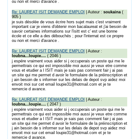
ou non et merci d'avance .
Re: LAUREAT ISIT DEMANDE EMPLOI
| Auteur :
soukaina
(
905 )
je suis désolée de vous écrire hors sujet mais c'est vraiment
important car je viens d'obtenir mon bacalaureat et j'ai besoin de
savoir certaines informations sur l'isitt est c' est une bonne
école et ce elle a des débouchés ; pour l'internat est ce propre
ou non et merci d'avance .
Re: LAUREAT ISIT DEMANDE EMPLOI
| Auteur :
loubna...loupie....
( 2046 )
j espére vraiment vous aider si j occuperais un poste qui me le
permettrais ce qui est impossible moi aussi je veux etre comme
vous et etudier a l ISIT mais je sais pas comment fair j ai pas
un site qui me permet d avoir le formulaire de la préinscription et
j ain besoin de s informer sur les delais de depot svp aidez moi
envoit moi sur cet email loupie31@hotmail.com et je te
remercie d avance.
Re: LAUREAT ISIT DEMANDE EMPLOI
| Auteur :
loubna...loupie....
( 2047 )
j espére vraiment vous aider si j occuperais un poste qui me le
permettrais ce qui est impossible moi aussi je veux etre comme
vous et etudier a l ISIT mais je sais pas comment fair j ai pas
un site qui me permet d avoir le formulaire de la préinscription et
j ain besoin de s informer sur les delais de depot svp aidez moi
envoit moi sur cet email loupie31@hotmail.com et je te
remercie d avance.