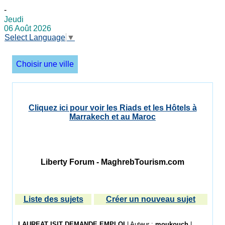
-
Jeudi
06 Août 2026
Select Language
▼
Choisir une ville
Cliquez ici pour voir les Riads et les Hôtels à
Marrakech et au Maroc
Liberty Forum - MaghrebTourism.com
Liste des sujets
Créer un nouveau sujet
LAUREAT ISIT DEMANDE EMPLOI
| Auteur :
moukouch
|