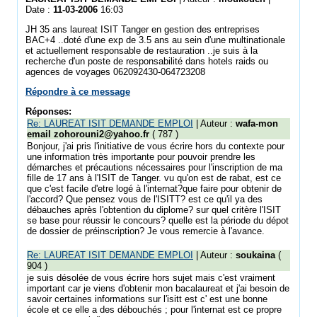
Date :
11-03-2006
16:03
JH 35 ans laureat ISIT Tanger en gestion des entreprises
BAC+4 ..doté d'une exp de 3.5 ans au sein d'une multinationale
et actuellement responsable de restauration ..je suis à la
recherche d'un poste de responsabilité dans hotels raids ou
agences de voyages 062092430-064723208
Répondre à ce message
Réponses:
Re: LAUREAT ISIT DEMANDE EMPLOI
| Auteur :
wafa-mon
email zohorouni2@yahoo.fr
( 787 )
Bonjour, j'ai pris l'initiative de vous écrire hors du contexte pour
une information très importante pour pouvoir prendre les
démarches et précautions nécessaires pour l'inscription de ma
fille de 17 ans à l'ISIT de Tanger. vu qu'on est de rabat, est ce
que c'est facile d'etre logé à l'internat?que faire pour obtenir de
l'accord? Que pensez vous de l'ISITT? est ce qu'il ya des
débauches après l'obtention du diplome? sur quel critère l'ISIT
se base pour réussir le concours? quelle est la période du dépot
de dossier de préinscription? Je vous remercie à l'avance.
Re: LAUREAT ISIT DEMANDE EMPLOI
| Auteur :
soukaina
(
904 )
je suis désolée de vous écrire hors sujet mais c'est vraiment
important car je viens d'obtenir mon bacalaureat et j'ai besoin de
savoir certaines informations sur l'isitt est c' est une bonne
école et ce elle a des débouchés ; pour l'internat est ce propre