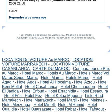
2006
21:38
stage
Répondre à ce message
"1er Portail de Tourisme au Maroc et au Maghreb depuis 2001"
Copyright © 2000-2026 MaghrebTourism.com, Tous droits réservés.
LOCATION De VOITURE Au MAROC
-
LOCATION
VOITURE MARRAKECH
-
LOCATION VOITURE
CASABLANCA
-
CARTE DU MAROC
-
Comparateur de Prix
au Maroc
-
Hotel Maroc - Hotels Au Maroc
-
Hotels Maroc Vol
Maroc Séjour Maroc
-
Hotel Maroc
-
Hotels Maroc
-
Hotel
Agadir
-
Hotel Agdz
-
Hotel Al Hoceima
-
Hotel Azrou
-
Hotel
Beni Mellal
-
Hotel Casablanca
-
Hotel Chefchaouen
-
Hotel
El Jadida
-
Hotel Erfoud
-
Hotel Errachidia
-
Hotel Essaouira
-
Hotel Fès - Hotel Fez
-
Hotel Kelaa Mgouna
-
Liste Riad
Marrakech
-
Hotel Marrakech
-
Hotel Martil
-
Hotel Meknes
-
Hotel Merzouga
-
Hotel Mirleft
-
Hotel M'Hamid
-
Hotel
Oualidia
-
Hotel Ouarzazate
-
Hotel Rabat
-
Hotel Tafraout
-