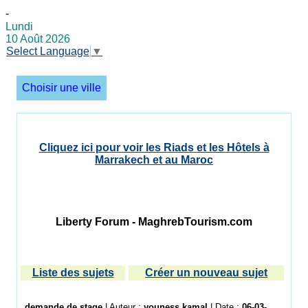
-
Lundi
10 Août 2026
Select Language
▼
Choisir une ville
Cliquez ici pour voir les Riads et les Hôtels à
Marrakech et au Maroc
Liberty Forum - MaghrebTourism.com
Liste des sujets
Créer un nouveau sujet
demande de stage
| Auteur :
youness kamal
| Date :
06-03-