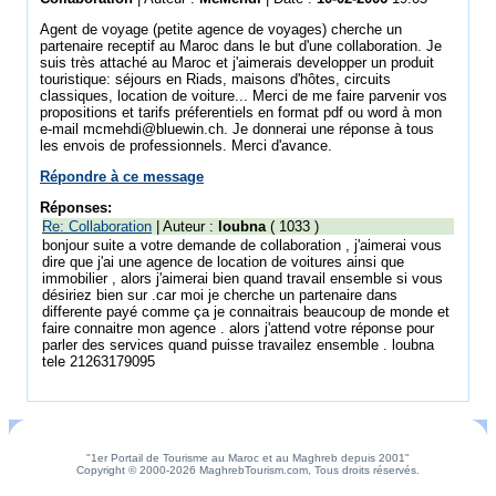
Agent de voyage (petite agence de voyages) cherche un
partenaire receptif au Maroc dans le but d'une collaboration. Je
suis très attaché au Maroc et j'aimerais developper un produit
touristique: séjours en Riads, maisons d'hôtes, circuits
classiques, location de voiture... Merci de me faire parvenir vos
propositions et tarifs préferentiels en format pdf ou word à mon
e-mail mcmehdi@bluewin.ch. Je donnerai une réponse à tous
les envois de professionnels. Merci d'avance.
Répondre à ce message
Réponses:
Re: Collaboration
| Auteur :
loubna
( 1033 )
bonjour suite a votre demande de collaboration , j'aimerai vous
dire que j'ai une agence de location de voitures ainsi que
immobilier , alors j'aimerai bien quand travail ensemble si vous
désiriez bien sur .car moi je cherche un partenaire dans
differente payé comme ça je connaitrais beaucoup de monde et
faire connaitre mon agence . alors j'attend votre réponse pour
parler des services quand puisse travailez ensemble . loubna
tele 21263179095
"1er Portail de Tourisme au Maroc et au Maghreb depuis 2001"
Copyright © 2000-2026 MaghrebTourism.com, Tous droits réservés.