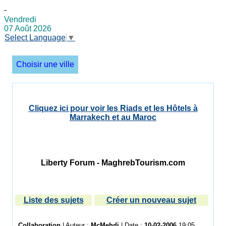
-
Vendredi
07 Août 2026
Select Language
▼
Choisir une ville
Cliquez ici pour voir les Riads et les Hôtels à
Marrakech et au Maroc
Liberty Forum - MaghrebTourism.com
Liste des sujets
Créer un nouveau sujet
Collaboration
| Auteur :
McMehdi
| Date :
10-02-2006
19:05