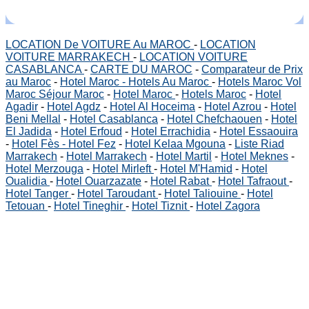
LOCATION De VOITURE Au MAROC
-
LOCATION
VOITURE MARRAKECH
-
LOCATION VOITURE
CASABLANCA
-
CARTE DU MAROC
-
Comparateur de Prix
au Maroc
-
Hotel Maroc - Hotels Au Maroc
-
Hotels Maroc Vol
Maroc Séjour Maroc
-
Hotel Maroc
-
Hotels Maroc
-
Hotel
Agadir
-
Hotel Agdz
-
Hotel Al Hoceima
-
Hotel Azrou
-
Hotel
Beni Mellal
-
Hotel Casablanca
-
Hotel Chefchaouen
-
Hotel
El Jadida
-
Hotel Erfoud
-
Hotel Errachidia
-
Hotel Essaouira
-
Hotel Fès - Hotel Fez
-
Hotel Kelaa Mgouna
-
Liste Riad
Marrakech
-
Hotel Marrakech
-
Hotel Martil
-
Hotel Meknes
-
Hotel Merzouga
-
Hotel Mirleft
-
Hotel M'Hamid
-
Hotel
Oualidia
-
Hotel Ouarzazate
-
Hotel Rabat
-
Hotel Tafraout
-
Hotel Tanger
-
Hotel Taroudant
-
Hotel Taliouine
-
Hotel
Tetouan
-
Hotel Tineghir
-
Hotel Tiznit
-
Hotel Zagora