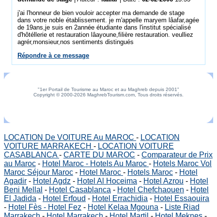
j'ai l'honneur de bien vouloir accepter ma demande de stage
dans votre noble établissement. je m'appelle maryem lâafar,agée
de 19ans,je suis en 2année étudiante dans l'institut spécialisé
d'hôtéllerie et restauration lâayoune,filière restauration. veulliez
agrér,monsieur,nos sentiments distingués
Répondre à ce message
"1er Portail de Tourisme au Maroc et au Maghreb depuis 2001"
Copyright © 2000-2026 MaghrebTourism.com, Tous droits réservés.
LOCATION De VOITURE Au MAROC
-
LOCATION
VOITURE MARRAKECH
-
LOCATION VOITURE
CASABLANCA
-
CARTE DU MAROC
-
Comparateur de Prix
au Maroc
-
Hotel Maroc - Hotels Au Maroc
-
Hotels Maroc Vol
Maroc Séjour Maroc
-
Hotel Maroc
-
Hotels Maroc
-
Hotel
Agadir
-
Hotel Agdz
-
Hotel Al Hoceima
-
Hotel Azrou
-
Hotel
Beni Mellal
-
Hotel Casablanca
-
Hotel Chefchaouen
-
Hotel
El Jadida
-
Hotel Erfoud
-
Hotel Errachidia
-
Hotel Essaouira
-
Hotel Fès - Hotel Fez
-
Hotel Kelaa Mgouna
-
Liste Riad
Marrakech
-
Hotel Marrakech
-
Hotel Martil
-
Hotel Meknes
-