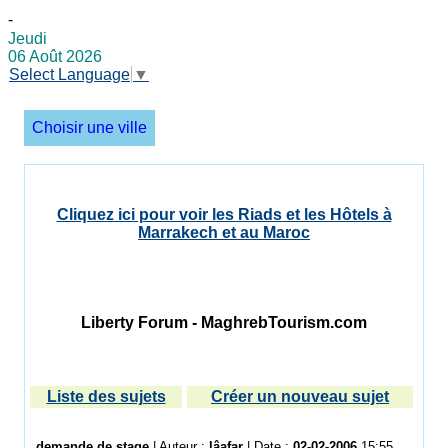
-
Jeudi
06 Août 2026
Select Language
▼
Choisir une ville
Cliquez ici pour voir les Riads et les Hôtels à
Marrakech et au Maroc
Liberty Forum - MaghrebTourism.com
Liste des sujets
Créer un nouveau sujet
demande de stage
| Auteur :
lâafar
| Date :
02-02-2006
15:55