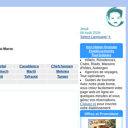
Jeudi
06 Août 2026
Select Language
▼
Inscription Gratuite
 du Maroc
Etablissements
Touristiques
Hôtels, Résidences,
Clubs, Riads, Maisons
llal
Casablanca
Chefchaouen
d'hôtes, Auberges
akech
Martil
Meknes
Agences de voyages,
Tour-opérateurs
lé
Tafraout
Tanger
Guides de tourisme
Avec notre plate forme,
vous créez facilement votre
page web en ligne en
quelques minutes et vous
gérez vos réservations.
Cliquez ici
pour inscrire
votre établissement.
Offres et Promotions