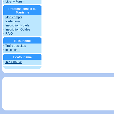
·
Liberty Forum
Prosfessionnels du
Tourisme
·
Mon compte
·
Partenariat
·
Inscription Hotels
·
Inscription Guides
·
F.A.Q
E-Tourisme
·
Trafic des sites
·
les chiffres
Ecotourisme
·
Ibis Chauve