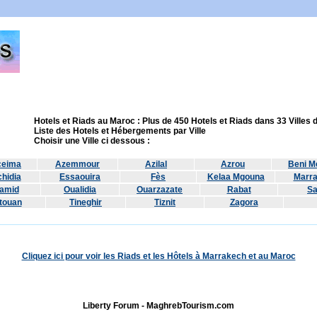
Hotels et Riads au Maroc : Plus de 450 Hotels et Riads dans 33 Villes
Liste des Hotels et Hébergements par Ville
Choisir une Ville ci dessous :
ceima
Azemmour
Azilal
Azrou
Beni Me
hidia
Essaouira
Fès
Kelaa Mgouna
Marr
amid
Oualidia
Ouarzazate
Rabat
Sa
touan
Tineghir
Tiznit
Zagora
Cliquez ici pour voir les Riads et les Hôtels à Marrakech et au Maroc
Liberty Forum - MaghrebTourism.com