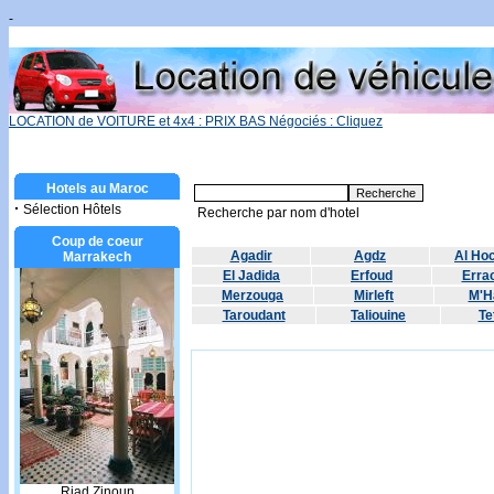
-
LOCATION de VOITURE et 4x4 : PRIX BAS Négociés : Cliquez
Hotels au Maroc
·
Sélection Hôtels
Recherche par nom d'hotel
Coup de coeur
Agadir
Agdz
Al Ho
Marrakech
El Jadida
Erfoud
Errac
Merzouga
Mirleft
M'H
Taroudant
Taliouine
Te
Riad Zinoun