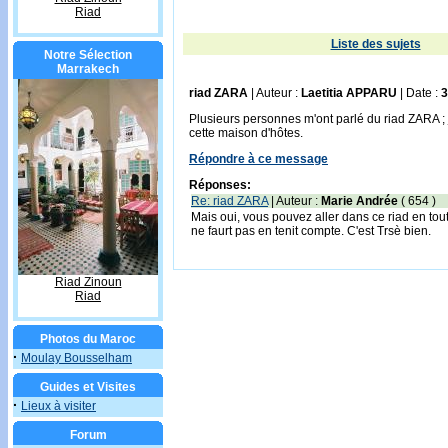
Riad
Liste des sujets
Notre Sélection
Marrakech
riad ZARA
| Auteur :
Laetitia APPARU
| Date :
3
Plusieurs personnes m'ont parlé du riad ZARA ; 
cette maison d'hôtes.
Répondre à ce message
Réponses:
Re: riad ZARA
| Auteur :
Marie Andrée
( 654 )
Mais oui, vous pouvez aller dans ce riad en toute
ne faurt pas en tenit compte. C'est Trsè bien.
Riad Zinoun
Riad
Photos du Maroc
·
Moulay Bousselham
Guides et Visites
·
Lieux à visiter
Forum