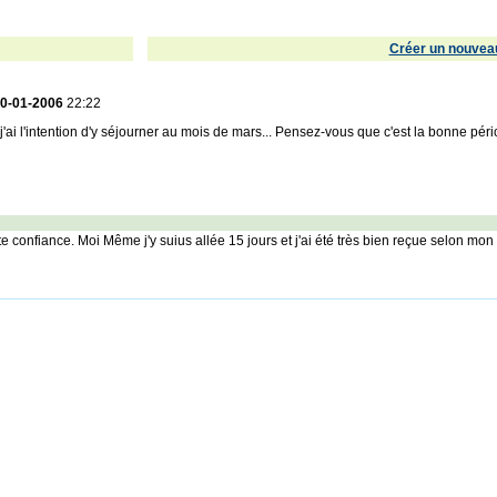
Créer un nouveau
0-01-2006
22:22
j'ai l'intention d'y séjourner au mois de mars... Pensez-vous que c'est la bonne pé
 confiance. Moi Même j'y suius allée 15 jours et j'ai été très bien reçue selon mon a