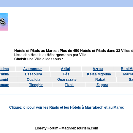
Hotels et Riads au Maroc : Plus de 450 Hotels et Riads dans 33 Villes
Liste des Hotels et Hébergements par Ville
Choisir une Ville ci dessous :
ceima
Azemmour
Azilal
Azrou
Beni Me
hidia
Essaouira
Fès
Kelaa Mgouna
Marr
amid
Oualidia
Ouarzazate
Rabat
Sa
touan
Tineghir
Tiznit
Zagora
Cliquez ici pour voir les Riads et les Hôtels à Marrakech et au Maroc
Liberty Forum - MaghrebTourism.com