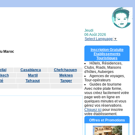
Jeudi
06 Août 2026
Select Language
▼
Inscription Gratuite
 du Maroc
Etablissements
Touristiques
Hôtels, Résidences,
Clubs, Riads, Maisons
llal
Casablanca
Chefchaouen
d'hôtes, Auberges
akech
Martil
Meknes
Agences de voyages,
Tour-opérateurs
lé
Tafraout
Tanger
Guides de tourisme
Avec notre plate forme,
vous créez facilement votre
page web en ligne en
quelques minutes et vous
gérez vos réservations.
Cliquez ici
pour inscrire
votre établissement.
Offres et Promotions