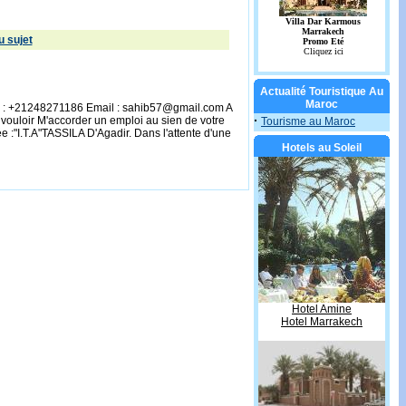
 sujet
Actualité Touristique Au
Maroc
 : +21248271186 Email : sahib57@gmail.com A
·
 vouloir M'accorder un emploi au sien de votre
Tourisme au Maroc
ée :"I.T.A"TASSILA D'Agadir. Dans l'attente d'une
Hotels au Soleil
Hotel Amine
Hotel Marrakech