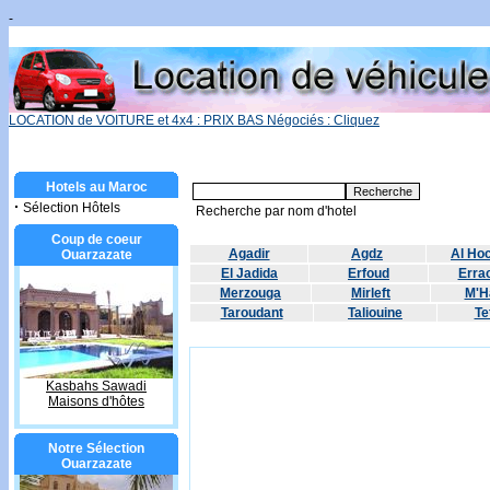
-
LOCATION de VOITURE et 4x4 : PRIX BAS Négociés : Cliquez
Hotels au Maroc
·
Sélection Hôtels
Recherche par nom d'hotel
Coup de coeur
Agadir
Agdz
Al Ho
Ouarzazate
El Jadida
Erfoud
Errac
Merzouga
Mirleft
M'H
Taroudant
Taliouine
Te
Kasbahs Sawadi
Maisons d'hôtes
Notre Sélection
Ouarzazate