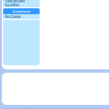
·
Trafic des sites
·
les chiffres
Ecotourisme
·
Ibis Chauve