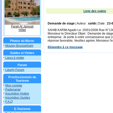
Liste des sujets
Demande de stage
| Auteur :
sahib
| Date :
23-
Farah Al Janoub
Hôtel
SAHIB KARIM Agadir Le: 20/01/2006 Rue N°130
Monsieur le Directeur Objet : Demande de stage 
entreprise. Je porte à votre connaissance que j'a
réponse favorable, Veuillez agréer, Monsieur l
Photos du Maroc
·
Moulay Bousselham
Répondre à ce message
Guides et Visites
·
Lieux à visiter
Forum
·
Liberty Forum
Prosfessionnels du
Tourisme
·
Mon compte
·
Partenariat
·
Inscription Hotels
·
Inscription Guides
·
F.A.Q
E-Tourisme