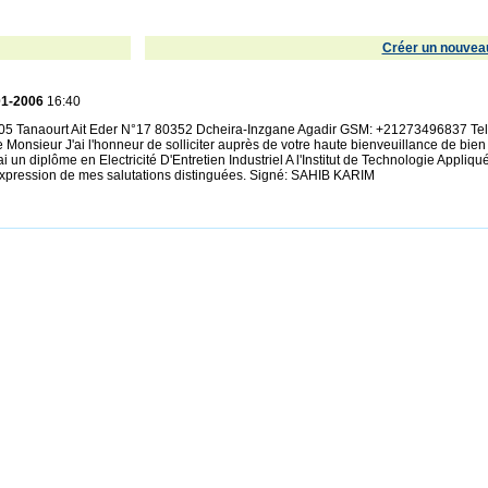
Créer un nouveau
01-2006
16:40
5 Tanaourt Ait Eder N°17 80352 Dcheira-Inzgane Agadir GSM: +21273496837 Tel
Monsieur J'ai l'honneur de solliciter auprès de votre haute bienveuillance de bien
i un diplôme en Electricité D'Entretien Industriel A l'Institut de Technologie Appliqu
'expression de mes salutations distinguées. Signé: SAHIB KARIM