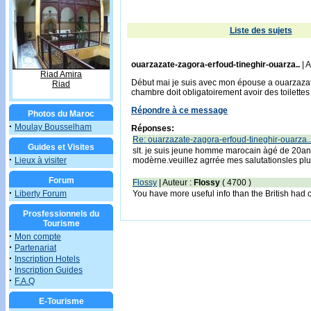
Liste des sujets
ouarzazate-zagora-erfoud-tineghir-ouarza..
| A
Riad Amira
Début mai je suis avec mon épouse a ouarzazat
Riad
chambre doit obligatoirement avoir des toilett
Répondre à ce message
Photos du Maroc
·
Moulay Bousselham
Réponses:
Re: ouarzazate-zagora-erfoud-tineghir-ouarza..
Guides et Visites
slt. je suis jeune homme marocain àgé de 20ans
·
Lieux à visiter
modèrne.veuillez agrrée mes salutationsles pl
Forum
Flossy
| Auteur :
Flossy
( 4700 )
·
Liberty Forum
You have more useful info than the British had 
Prosfessionnels du
Tourisme
·
Mon compte
·
Partenariat
·
Inscription Hotels
·
Inscription Guides
·
F.A.Q
E-Tourisme