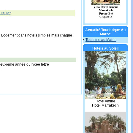
 sujet
Actualité Touristique Au
Maroc
t. Logement dans hotels simples mais chaque
·
Tourisme au Maroc
Hotels au Soleil
deuxième année du lycée lettre
8
Hotel Amine
Hotel Marrakech