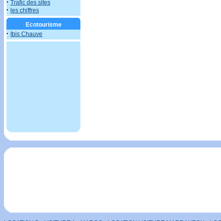
·
Trafic des sites
·
les chiffres
Ecotourisme
·
Ibis Chauve