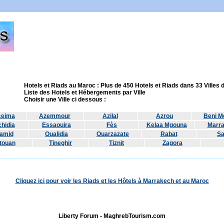
Hotels et Riads au Maroc : Plus de 450 Hotels et Riads dans 33 Villes
Liste des Hotels et Hébergements par Ville
Choisir une Ville ci dessous :
ceima
Azemmour
Azilal
Azrou
Beni Me
hidia
Essaouira
Fès
Kelaa Mgouna
Marr
amid
Oualidia
Ouarzazate
Rabat
Sa
touan
Tineghir
Tiznit
Zagora
Cliquez ici pour voir les Riads et les Hôtels à Marrakech et au Maroc
Liberty Forum - MaghrebTourism.com