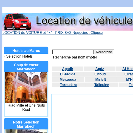
-
LOCATION de VOITURE et 4x4 : PRIX BAS Négociés : Cliquez
Hotels au Maroc
·
Sélection Hôtels
Recherche par nom d'hotel
Coup de coeur
Agadir
Agdz
Al Ho
Marrakech
El Jadida
Erfoud
Errac
Merzouga
Mirleft
M'H
Taroudant
Taliouine
Te
Riad Mille et Une Nuits
Riad
Notre Sélection
Marrakech