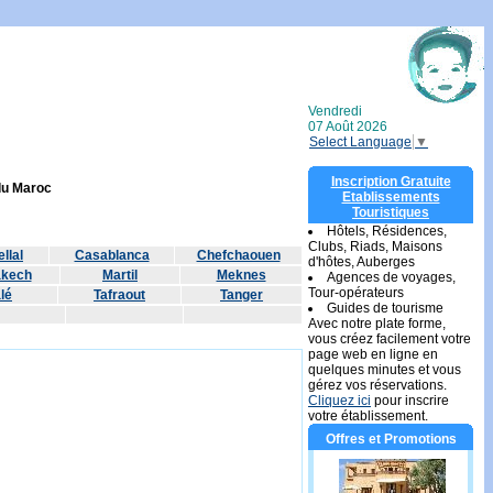
Vendredi
07 Août 2026
Select Language
▼
Inscription Gratuite
 du Maroc
Etablissements
Touristiques
Hôtels, Résidences,
Clubs, Riads, Maisons
llal
Casablanca
Chefchaouen
d'hôtes, Auberges
akech
Martil
Meknes
Agences de voyages,
Tour-opérateurs
lé
Tafraout
Tanger
Guides de tourisme
Avec notre plate forme,
vous créez facilement votre
page web en ligne en
quelques minutes et vous
gérez vos réservations.
Cliquez ici
pour inscrire
votre établissement.
Offres et Promotions