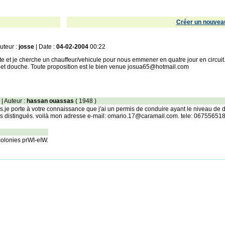
Créer un nouveau
uteur :
josse
| Date :
04-02-2004
00:22
e et je cherche un chauffeur/vehicule pour nous emmener en quatre jour en circui
es et douche. Toute proposition est le bien venue josua65@hotmail.com
| Auteur :
hassan ouassas
( 1948 )
.je porte à votre connaissance que j'ai un permis de conduire ayant le niveau de 
us distingués. voilà mon adresse e-mail: omario.17@caramail.com. tele: 06755651
colonies prWI-eIW.