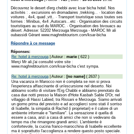
Découvrez le desert d'erg chebbi avec ksar bicha hotel. Nos
activités : . excursions en dromadaires ,trekking... · location des
voitures , 4x4, quad ,vtt.. · Transport touristique sous toutes ses
formes : Minibus, 4x4 ,Autocars…etc · Organisation des circuits
touristiques au sud du MAROC. · Organisation des bivouacs au
désert. Adresse: 52202 Merzouga Merzouga - MAROC Mr ali
oubassidi Gérant www.maghrebtourism.com/ksar-bicha
Répondre à ce message
Réponses:
Re: hotel à merzouga
| Auteur :
marie
( 622 )
Merçi Mr ali.j'ai consulté votre site :
www.maghrebtourism.com/ksar-bicha c'est sympa.
Re: hotel à merzouga
| Auteur :
[no name]
( 2637 )
Una vacanza in Marocco non è completa se non si prova
l'esperienza affascinante di un'escursione nel deserto. Noi
abbiamo scelto di visitare l'Erg Chabbi e abbiamo prenotato da
casa due notti presso la Maison d'Hote Kasbah Sable D'Or, nel
villaggio di Hassi Labied, tra Rissani e Merzouga. Siamo arrivati
un giorno prima del previsto e ad accoglierci sono stati il sorriso
di Isabelle, la simpatia di Rachid (i proprietari) e il calore di un
ambiente informale e "familiare". La sensazione è quella di
essere a casa, anzi a casa di amici che non si vedevano da
tempo ma che rimangono grandi amici. L'ambiente è
confortevole, la cucina franco-marocchina di Isabelle eccellente
ma è soprattutto l'accoglienza a rendere questo posto speciale.