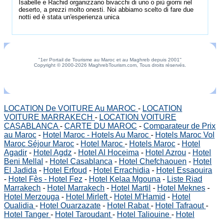
Isabelle e Rachid organizzano bivacchi di uno o più giorni nel
deserto, a prezzi molto onesti. Noi abbiamo scelto di fare due
notti ed è stata un'esperienza unica
"1er Portail de Tourisme au Maroc et au Maghreb depuis 2001"
Copyright © 2000-2026 MaghrebTourism.com, Tous droits réservés.
LOCATION De VOITURE Au MAROC
-
LOCATION
VOITURE MARRAKECH
-
LOCATION VOITURE
CASABLANCA
-
CARTE DU MAROC
-
Comparateur de Prix
au Maroc
-
Hotel Maroc - Hotels Au Maroc
-
Hotels Maroc Vol
Maroc Séjour Maroc
-
Hotel Maroc
-
Hotels Maroc
-
Hotel
Agadir
-
Hotel Agdz
-
Hotel Al Hoceima
-
Hotel Azrou
-
Hotel
Beni Mellal
-
Hotel Casablanca
-
Hotel Chefchaouen
-
Hotel
El Jadida
-
Hotel Erfoud
-
Hotel Errachidia
-
Hotel Essaouira
-
Hotel Fès - Hotel Fez
-
Hotel Kelaa Mgouna
-
Liste Riad
Marrakech
-
Hotel Marrakech
-
Hotel Martil
-
Hotel Meknes
-
Hotel Merzouga
-
Hotel Mirleft
-
Hotel M'Hamid
-
Hotel
Oualidia
-
Hotel Ouarzazate
-
Hotel Rabat
-
Hotel Tafraout
-
Hotel Tanger
-
Hotel Taroudant
-
Hotel Taliouine
-
Hotel