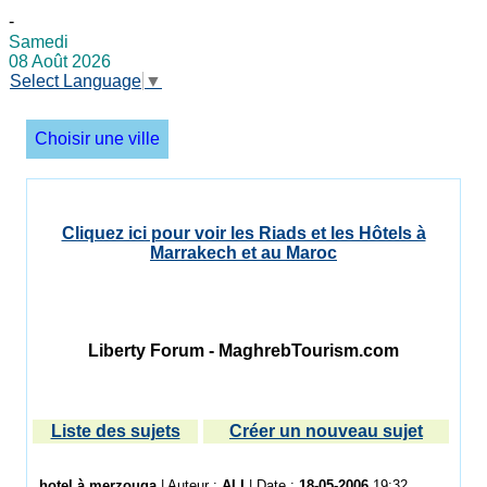
-
Samedi
08 Août 2026
Select Language
▼
Choisir une ville
Cliquez ici pour voir les Riads et les Hôtels à
Marrakech et au Maroc
Liberty Forum - MaghrebTourism.com
Liste des sujets
Créer un nouveau sujet
hotel à merzouga
| Auteur :
ALI
| Date :
18-05-2006
19:32