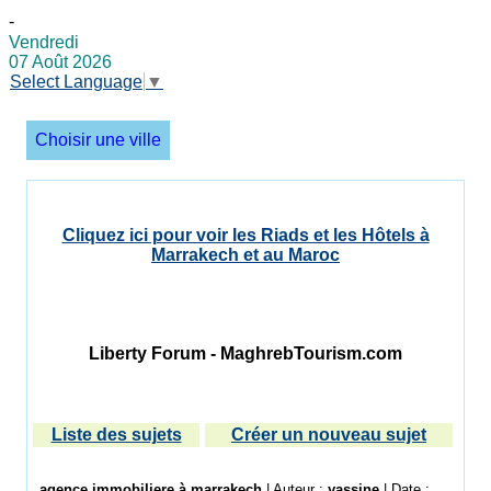
-
Vendredi
07 Août 2026
Select Language
▼
Choisir une ville
Cliquez ici pour voir les Riads et les Hôtels à
Marrakech et au Maroc
Liberty Forum - MaghrebTourism.com
Liste des sujets
Créer un nouveau sujet
agence immobiliere à marrakech
| Auteur :
yassine
| Date :