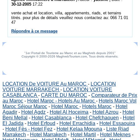
30-12-2005
17:22
vente achat et location, villa, appartements, riads, et terrains
titrés. pour plus de détails veuillez nous contactez au: 066 71 01
47
Répondre à ce message
"1er Portail de Tourisme au Maroc et au Maghreb depuis 2001"
Copyright © 2000-2026 MaghrebTourism.com, Tous droits réservés.
LOCATION De VOITURE Au MAROC
-
LOCATION
VOITURE MARRAKECH
-
LOCATION VOITURE
CASABLANCA
-
CARTE DU MAROC
-
Comparateur de Prix
au Maroc
-
Hotel Maroc - Hotels Au Maroc
-
Hotels Maroc Vol
Maroc Séjour Maroc
-
Hotel Maroc
-
Hotels Maroc
-
Hotel
Agadir
-
Hotel Agdz
-
Hotel Al Hoceima
-
Hotel Azrou
-
Hotel
Beni Mellal
-
Hotel Casablanca
-
Hotel Chefchaouen
-
Hotel
El Jadida
-
Hotel Erfoud
-
Hotel Errachidia
-
Hotel Essaouira
-
Hotel Fès - Hotel Fez
-
Hotel Kelaa Mgouna
-
Liste Riad
Marrakech
-
Hotel Marrakech
-
Hotel Martil
-
Hotel Meknes
-