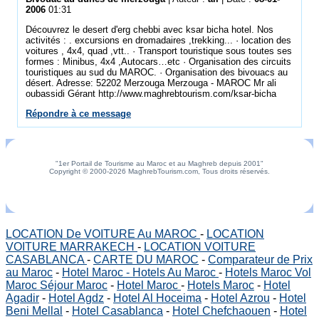
2006
01:31
Découvrez le desert d'erg chebbi avec ksar bicha hotel. Nos
activités : . excursions en dromadaires ,trekking... · location des
voitures , 4x4, quad ,vtt.. · Transport touristique sous toutes ses
formes : Minibus, 4x4 ,Autocars…etc · Organisation des circuits
touristiques au sud du MAROC. · Organisation des bivouacs au
désert. Adresse: 52202 Merzouga Merzouga - MAROC Mr ali
oubassidi Gérant http://www.maghrebtourism.com/ksar-bicha
Répondre à ce message
"1er Portail de Tourisme au Maroc et au Maghreb depuis 2001"
Copyright © 2000-2026 MaghrebTourism.com, Tous droits réservés.
LOCATION De VOITURE Au MAROC
-
LOCATION
VOITURE MARRAKECH
-
LOCATION VOITURE
CASABLANCA
-
CARTE DU MAROC
-
Comparateur de Prix
au Maroc
-
Hotel Maroc - Hotels Au Maroc
-
Hotels Maroc Vol
Maroc Séjour Maroc
-
Hotel Maroc
-
Hotels Maroc
-
Hotel
Agadir
-
Hotel Agdz
-
Hotel Al Hoceima
-
Hotel Azrou
-
Hotel
Beni Mellal
-
Hotel Casablanca
-
Hotel Chefchaouen
-
Hotel