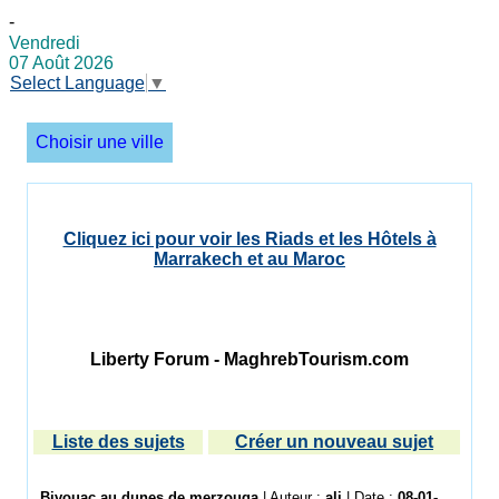
-
Vendredi
07 Août 2026
Select Language
▼
Choisir une ville
Cliquez ici pour voir les Riads et les Hôtels à
Marrakech et au Maroc
Liberty Forum - MaghrebTourism.com
Liste des sujets
Créer un nouveau sujet
Bivouac au dunes de merzouga
| Auteur :
ali
| Date :
08-01-