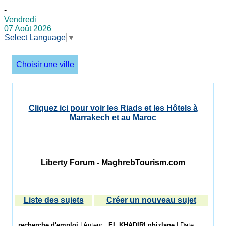
-
Vendredi
07 Août 2026
Select Language
▼
Choisir une ville
Cliquez ici pour voir les Riads et les Hôtels à
Marrakech et au Maroc
Liberty Forum - MaghrebTourism.com
Liste des sujets
Créer un nouveau sujet
recherche d'emploi
| Auteur :
EL KHADIRI ghizlane
| Date :