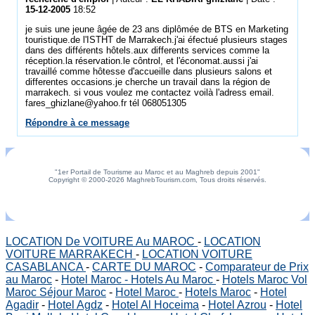
15-12-2005
18:52
je suis une jeune âgée de 23 ans diplômée de BTS en Marketing
touristique.de l'ISTHT de Marrakech.j'ai éfectué plusieurs stages
dans des différents hôtels.aux differents services comme la
réception.la réservation.le côntrol, et l'économat.aussi j'ai
travaillé comme hôtesse d'accueille dans plusieurs salons et
differentes occasions.je cherche un travail dans la région de
marrakech. si vous voulez me contactez voilà l'adress email.
fares_ghizlane@yahoo.fr tél 068051305
Répondre à ce message
"1er Portail de Tourisme au Maroc et au Maghreb depuis 2001"
Copyright © 2000-2026 MaghrebTourism.com, Tous droits réservés.
LOCATION De VOITURE Au MAROC
-
LOCATION
VOITURE MARRAKECH
-
LOCATION VOITURE
CASABLANCA
-
CARTE DU MAROC
-
Comparateur de Prix
au Maroc
-
Hotel Maroc - Hotels Au Maroc
-
Hotels Maroc Vol
Maroc Séjour Maroc
-
Hotel Maroc
-
Hotels Maroc
-
Hotel
Agadir
-
Hotel Agdz
-
Hotel Al Hoceima
-
Hotel Azrou
-
Hotel