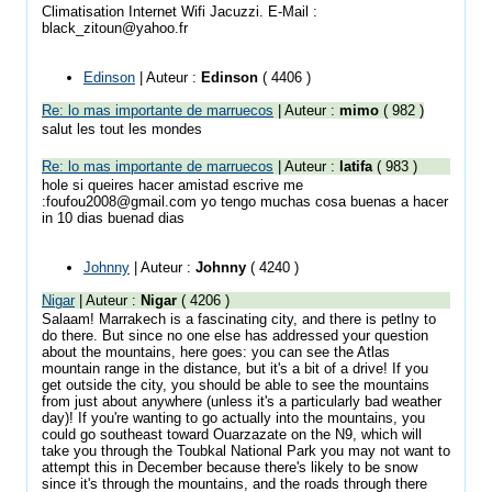
Climatisation Internet Wifi Jacuzzi. E-Mail :
black_zitoun@yahoo.fr
Edinson
| Auteur :
Edinson
( 4406 )
Re: lo mas importante de marruecos
| Auteur :
mimo
( 982 )
salut les tout les mondes
Re: lo mas importante de marruecos
| Auteur :
latifa
( 983 )
hole si queires hacer amistad escrive me
:foufou2008@gmail.com yo tengo muchas cosa buenas a hacer
in 10 dias buenad dias
Johnny
| Auteur :
Johnny
( 4240 )
Nigar
| Auteur :
Nigar
( 4206 )
Salaam! Marrakech is a fascinating city, and there is petlny to
do there. But since no one else has addressed your question
about the mountains, here goes: you can see the Atlas
mountain range in the distance, but it's a bit of a drive! If you
get outside the city, you should be able to see the mountains
from just about anywhere (unless it's a particularly bad weather
day)! If you're wanting to go actually into the mountains, you
could go southeast toward Ouarzazate on the N9, which will
take you through the Toubkal National Park you may not want to
attempt this in December because there's likely to be snow
since it's through the mountains, and the roads through there