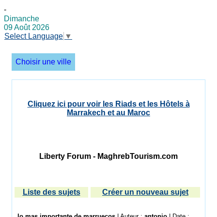
-
Dimanche
09 Août 2026
Select Language
▼
Choisir une ville
Cliquez ici pour voir les Riads et les Hôtels à
Marrakech et au Maroc
Liberty Forum - MaghrebTourism.com
Liste des sujets
Créer un nouveau sujet
lo mas importante de marruecos
| Auteur :
antonio
| Date :