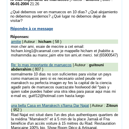
06-01-2004
21:26
¿Qué debemos ver en marruecos en 10 días? ¿Qué alojamiento
no debemos perdernos? ¿Qué lugar no debemos dejar de
visitar?
Répondre à ce message
Réponses:
amitie
| Auteur :
hicham
( 58 )
mon cher ami, esaie de mecrire a cet email:
hicham.king1@caramail.com je mappelle hicham et jhabitte a
mohammdia au maroc,jaim etre ton ami,et merci. tel:(65900547)
Re: lo mas importante de marruecos
| Auteur :
guitouni
abderrahim
( 807 )
normalmente 10 dias no son suficientes para visitar un pays
como marruecos pero si es necesario usted peude ver
marrakech su perfecta imagen ey fes la capital de la ciencia
agadir paris de marruecos ouarzazate hoolwood del ^pais y
quien sabe puedes haber una otra idea para pasar aqui mas mi
e-mail es; guitf12@hotmail.com hasta luego
una bella Casa en Marrakech s'llama Dar Najat
| Auteur :
Zitoun
( 952 )
Riad Najat est situé dans l'un des plus authentiques quartiers de
la médina "Marrakech" et à 5 min de la place Jamaâ el Fna
bénéficie d'un accès voiture à 15 mètres du Riad. Restauration
Marocaine 100% bio. Show Room Déco & Artisanat.