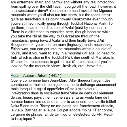
are extremely sharp and narrow and without any real protection
from spilling over the cliff face if you go off the road. However, it
is a spectacular drive!! You can also head toward the Mgouna
mountain where you'll also run into snow, but the roads aren't
quite as treacherous as going toward Ouarzazate even though
you're still technically going through Toubkal National Park. To
go there, head in the direction of Azilal (east by northeast).
There is a difference to consider, here, though because while
you take the N9 all the way to Ouarzazate through the
mountains, going toward Azilal and then finally toward Ait
Bouguemmez, you're not on main (highway) roads necessarily.
Either way, you can get into the mountains within a couple of
hours, and if you want to stay in a mountain village, I'd head for
Imlil which is also in the Toubkal Park due south of Marrakech.
It'll also be treacherous to get to, but it's spectacular if you're
looking for the mountain views, fresh air, etc!! Have fun!
Adem
| Auteur :
Adem
( 4417 )
Que je comprenne bien Jean-Marc :Aller thueocr l argent des
contribuables maliens ou nige9riens ne te de9range aucunement
mais lorsqu il s agit d appre9cier e0 sa juste valeur l
inte9gration dans la socie9te9 frane7aise de gens qui viennent
de ces beaux pays : rien !Je ne sais si tu as voulu faire de l
humour border-line ou si c est car tu as encore une vieille te9le9
Noir&Blanc mais Ribery ne me parait pas franchement africain,
le vieux Barthez et le jeune Coupet encore moins ! Par contre,
ce genre de phrase fait de toi illico un e9le9cteur du FN. Peux-
tu t expliquer ?