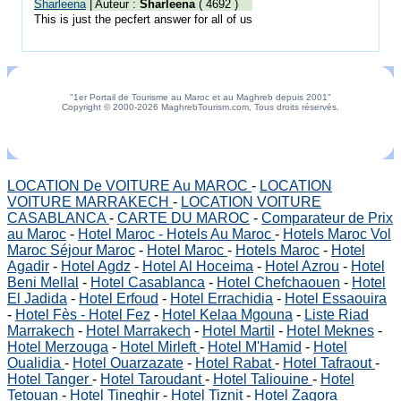
Sharleena
| Auteur :
Sharleena
( 4692 )
This is just the pecfert answer for all of us
"1er Portail de Tourisme au Maroc et au Maghreb depuis 2001"
Copyright © 2000-2026 MaghrebTourism.com, Tous droits réservés.
LOCATION De VOITURE Au MAROC
-
LOCATION
VOITURE MARRAKECH
-
LOCATION VOITURE
CASABLANCA
-
CARTE DU MAROC
-
Comparateur de Prix
au Maroc
-
Hotel Maroc - Hotels Au Maroc
-
Hotels Maroc Vol
Maroc Séjour Maroc
-
Hotel Maroc
-
Hotels Maroc
-
Hotel
Agadir
-
Hotel Agdz
-
Hotel Al Hoceima
-
Hotel Azrou
-
Hotel
Beni Mellal
-
Hotel Casablanca
-
Hotel Chefchaouen
-
Hotel
El Jadida
-
Hotel Erfoud
-
Hotel Errachidia
-
Hotel Essaouira
-
Hotel Fès - Hotel Fez
-
Hotel Kelaa Mgouna
-
Liste Riad
Marrakech
-
Hotel Marrakech
-
Hotel Martil
-
Hotel Meknes
-
Hotel Merzouga
-
Hotel Mirleft
-
Hotel M'Hamid
-
Hotel
Oualidia
-
Hotel Ouarzazate
-
Hotel Rabat
-
Hotel Tafraout
-
Hotel Tanger
-
Hotel Taroudant
-
Hotel Taliouine
-
Hotel
Tetouan
-
Hotel Tineghir
-
Hotel Tiznit
-
Hotel Zagora