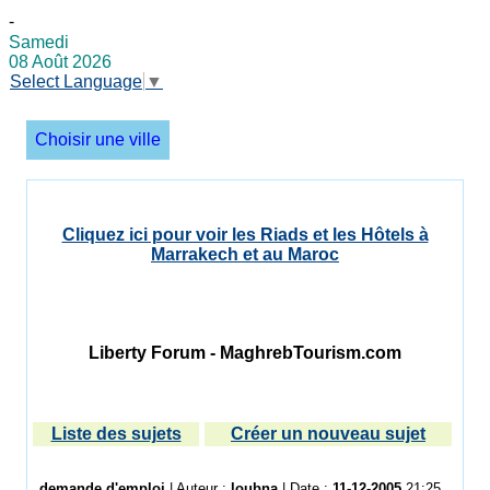
-
Samedi
08 Août 2026
Select Language
▼
Choisir une ville
Cliquez ici pour voir les Riads et les Hôtels à
Marrakech et au Maroc
Liberty Forum - MaghrebTourism.com
Liste des sujets
Créer un nouveau sujet
demande d'emploi
| Auteur :
loubna
| Date :
11-12-2005
21:25