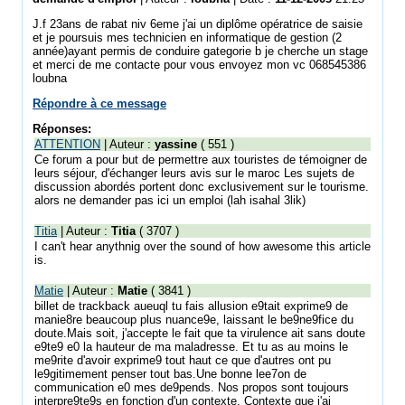
J.f 23ans de rabat niv 6eme j'ai un diplôme opératrice de saisie
et je poursuis mes technicien en informatique de gestion (2
année)ayant permis de conduire gategorie b je cherche un stage
et merci de me contacte pour vous envoyez mon vc 068545386
loubna
Répondre à ce message
Réponses:
ATTENTION
| Auteur :
yassine
( 551 )
Ce forum a pour but de permettre aux touristes de témoigner de
leurs séjour, d'échanger leurs avis sur le maroc Les sujets de
discussion abordés portent donc exclusivement sur le tourisme.
alors ne demander pas ici un emploi (lah isahal 3lik)
Titia
| Auteur :
Titia
( 3707 )
I can't hear anythnig over the sound of how awesome this article
is.
Matie
| Auteur :
Matie
( 3841 )
billet de trackback aueuql tu fais allusion e9tait exprime9 de
manie8re beaucoup plus nuance9e, laissant le be9ne9fice du
doute.Mais soit, j'accepte le fait que ta virulence ait sans doute
e9te9 e0 la hauteur de ma maladresse. Et tu as au moins le
me9rite d'avoir exprime9 tout haut ce que d'autres ont pu
le9gitimement penser tout bas.Une bonne lee7on de
communication e0 mes de9pends. Nos propos sont toujours
interpre9te9s en fonction d'un contexte. Contexte que j'ai