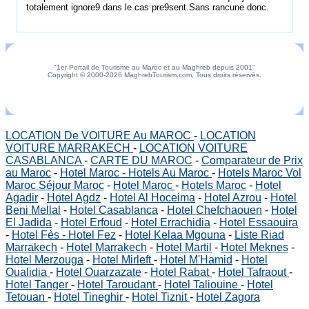
totalement ignore9 dans le cas pre9sent.Sans rancune donc.
"1er Portail de Tourisme au Maroc et au Maghreb depuis 2001"
Copyright © 2000-2026 MaghrebTourism.com, Tous droits réservés.
LOCATION De VOITURE Au MAROC
-
LOCATION
VOITURE MARRAKECH
-
LOCATION VOITURE
CASABLANCA
-
CARTE DU MAROC
-
Comparateur de Prix
au Maroc
-
Hotel Maroc - Hotels Au Maroc
-
Hotels Maroc Vol
Maroc Séjour Maroc
-
Hotel Maroc
-
Hotels Maroc
-
Hotel
Agadir
-
Hotel Agdz
-
Hotel Al Hoceima
-
Hotel Azrou
-
Hotel
Beni Mellal
-
Hotel Casablanca
-
Hotel Chefchaouen
-
Hotel
El Jadida
-
Hotel Erfoud
-
Hotel Errachidia
-
Hotel Essaouira
-
Hotel Fès - Hotel Fez
-
Hotel Kelaa Mgouna
-
Liste Riad
Marrakech
-
Hotel Marrakech
-
Hotel Martil
-
Hotel Meknes
-
Hotel Merzouga
-
Hotel Mirleft
-
Hotel M'Hamid
-
Hotel
Oualidia
-
Hotel Ouarzazate
-
Hotel Rabat
-
Hotel Tafraout
-
Hotel Tanger
-
Hotel Taroudant
-
Hotel Taliouine
-
Hotel
Tetouan
-
Hotel Tineghir
-
Hotel Tiznit
-
Hotel Zagora