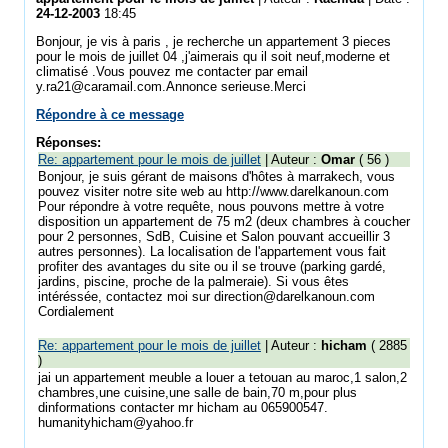
24-12-2003
18:45
Bonjour, je vis à paris , je recherche un appartement 3 pieces
pour le mois de juillet 04 ,j'aimerais qu il soit neuf,moderne et
climatisé .Vous pouvez me contacter par email
y.ra21@caramail.com.Annonce serieuse.Merci
Répondre à ce message
Réponses:
Re: appartement pour le mois de juillet
| Auteur :
Omar
( 56 )
Bonjour, je suis gérant de maisons d'hôtes à marrakech, vous
pouvez visiter notre site web au http://www.darelkanoun.com
Pour répondre à votre requête, nous pouvons mettre à votre
disposition un appartement de 75 m2 (deux chambres à coucher
pour 2 personnes, SdB, Cuisine et Salon pouvant accueillir 3
autres personnes). La localisation de l'appartement vous fait
profiter des avantages du site ou il se trouve (parking gardé,
jardins, piscine, proche de la palmeraie). Si vous êtes
intéréssée, contactez moi sur direction@darelkanoun.com
Cordialement
Re: appartement pour le mois de juillet
| Auteur :
hicham
( 2885
)
jai un appartement meuble a louer a tetouan au maroc,1 salon,2
chambres,une cuisine,une salle de bain,70 m,pour plus
dinformations contacter mr hicham au 065900547.
humanityhicham@yahoo.fr