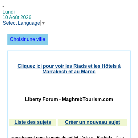
-
Lundi
10 Août 2026
Select Language
▼
Choisir une ville
Cliquez ici pour voir les Riads et les Hôtels à
Marrakech et au Maroc
Liberty Forum - MaghrebTourism.com
Liste des sujets
Créer un nouveau sujet
appartement pour le mois de juillet
| Auteur :
Rachida
| Date :