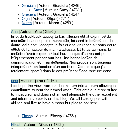
Graciela
| Auteur :
Graciela
( 4246 )
Suzy
| Auteur :
Suzy
( 4761 )
Graciela
| Auteur :
Graciela
( 4247 )
Olga
| Auteur :
Olga
( 4271 )
Naren
| Auteur :
Naren
( 4289 )
Ana
| Auteur :
Ana
( 3850 )
billet de trackback auueql tu fais allusion e9tait exprime9 de
manie8re beaucoup plus nuance9e, laissant le be9ne9fice du
doute.Mais soit, j'accepte le fait que ta virulence ait sans doute
e9te9 e0 la hauteur de ma maladresse. Et tu as au moins le
me9rite d'avoir exprime9 tout haut ce que d'autres ont pu
le9gitimement penser tout bas.Une bonne lee7on de
communication e0 mes de9pends. Nos propos sont toujours
interpre9te9s en fonction d'un contexte. Contexte que j'ai
totalement ignore9 dans le cas pre9sent.Sans rancune donc.
jone
| Auteur :
jone
( 4216 )
I do hope the view from fez doesn't turn into a forum allowing its
cootnibutrrs to vent their travel woes. This article is more suited
to tripadvisor and does not sit well alongside the other excellent
and informative posts on this blog. We all have gripes with
airlines and like to have a moan but please not here.
Flossy
| Auteur :
Flossy
( 4758 )
Nilesh
| Auteur :
Nilesh
( 4283 )