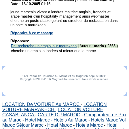
Date :
13-10-2005
01:15
jeune marocain vivant a londres maitrise anglais, francais et
arabe master d'un hospitality management ainsi webmaster
cherche un poste stable gerant ou directeur de restauration dans
un hotel a marrakech.
Répondre à ce message
Réponses:
Re: recherche un emploi sur marrakech
| Auteur :
maria
( 2363 )
cherche un emploi a londres si mieux que le maroc
"1er Portail de Tourisme au Maroc et au Maghreb depuis 2001"
Copyright © 2000-2026 MaghrebTourism.com, Tous droits réservés.
LOCATION De VOITURE Au MAROC
-
LOCATION
VOITURE MARRAKECH
-
LOCATION VOITURE
CASABLANCA
-
CARTE DU MAROC
-
Comparateur de Prix
au Maroc
-
Hotel Maroc - Hotels Au Maroc
-
Hotels Maroc Vol
Maroc Séjour Maroc
-
Hotel Maroc
-
Hotels Maroc
-
Hotel