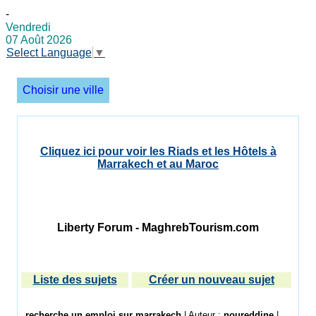
-
Vendredi
07 Août 2026
Select Language
▼
Choisir une ville
Cliquez ici pour voir les Riads et les Hôtels à
Marrakech et au Maroc
Liberty Forum - MaghrebTourism.com
Liste des sujets
Créer un nouveau sujet
recherche un emploi sur marrakech
| Auteur :
noureddine
|