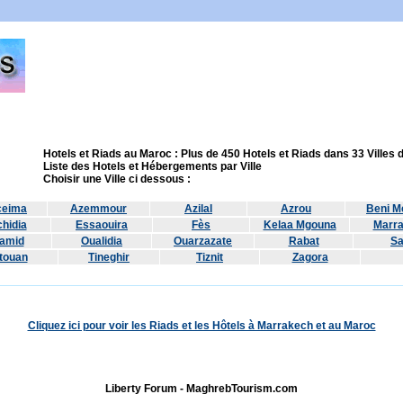
Hotels et Riads au Maroc : Plus de 450 Hotels et Riads dans 33 Villes
Liste des Hotels et Hébergements par Ville
Choisir une Ville ci dessous :
ceima
Azemmour
Azilal
Azrou
Beni Me
hidia
Essaouira
Fès
Kelaa Mgouna
Marr
amid
Oualidia
Ouarzazate
Rabat
Sa
touan
Tineghir
Tiznit
Zagora
Cliquez ici pour voir les Riads et les Hôtels à Marrakech et au Maroc
Liberty Forum - MaghrebTourism.com