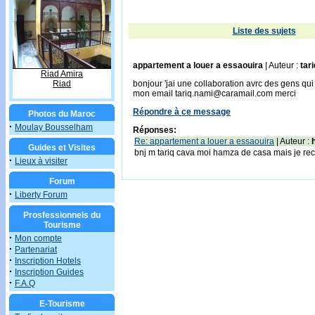
Liste des sujets
appartement a louer a essaouira
| Auteur :
tar
Riad Amira
Riad
bonjour 'jai une collaboration avrc des gens q
mon email tariq.nami@caramail.com merci
Répondre à ce message
Photos du Maroc
·
Moulay Bousselham
Réponses:
Re: appartement a louer a essaouira
| Auteur :
Guides et Visites
bnj m tariq cava moi hamza de casa mais je r
·
Lieux à visiter
Forum
·
Liberty Forum
Prosfessionnels du
Tourisme
·
Mon compte
·
Partenariat
·
Inscription Hotels
·
Inscription Guides
·
F.A.Q
E-Tourisme