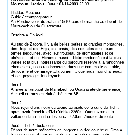
Mouzoun Haddou
| Date :
01-11-2003
23:03
Haddou Mouzoun
Guide Accompagnateur
Au Rendez-vous du Sahara 15/10 jours de marche au départ de
Marrakech ou de Ouarzazate.
Octobre A Fin Avril
Au sud de Zagora, il y a de belles petites et grandes montagnes,
des Regs et des Ergs, des oasis, des nomades sous leurs
tentes bédouines, avec leur troupeau de dromadaires et de
chèvres …et des Hommes aussi !. Notre randonnée est la plus
variée et la plus intéressante du parcours réservé à la randonnée
chameliers , nous randonnerons dans une immensité de sable,
de rocaille et de mirage ...là ou rien.... que nous, nos chameaux
et des paysages foudroyants …
Jour 1:
Arrivée à l'aéroport de Marrakech ou Ouarzazate(de préférence).
Accueil et transfert Nuit à l'hôtel en BB.
Jour 2:
Nous rejoindrons notre caravane au pieds de la dune de Tidri ,
après avoir franchit leTizi n’tichka 2260m, Ouarzazate et la
vallée du Draa . nuit en bivouac . 420km, 7heures de route .
Jour3 : Tidri / Boukaouar
Départ de notre méharées on longeons la rive gauche du Draa a
travers dunes et tamaris ,plateaux caillouteux ,vers notre