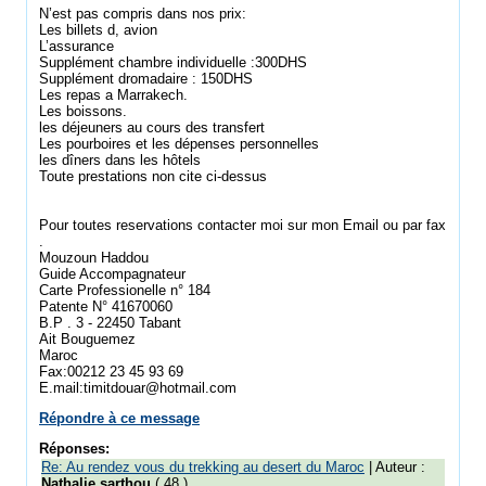
N’est pas compris dans nos prix:
Les billets d, avion
L’assurance
Supplément chambre individuelle :300DHS
Supplément dromadaire : 150DHS
Les repas a Marrakech.
Les boissons.
les déjeuners au cours des transfert
Les pourboires et les dépenses personnelles
les dîners dans les hôtels
Toute prestations non cite ci-dessus
Pour toutes reservations contacter moi sur mon Email ou par fax
.
Mouzoun Haddou
Guide Accompagnateur
Carte Professionelle n° 184
Patente N° 41670060
B.P . 3 - 22450 Tabant
Ait Bouguemez
Maroc
Fax:00212 23 45 93 69
E.mail:timitdouar@hotmail.com
Répondre à ce message
Réponses:
Re: Au rendez vous du trekking au desert du Maroc
| Auteur :
Nathalie sarthou
( 48 )