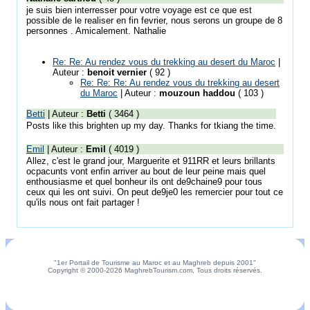
je suis bien interresser pour votre voyage est ce que est
possible de le realiser en fin fevrier, nous serons un groupe de 8
personnes . Amicalement. Nathalie
Re: Re: Au rendez vous du trekking au desert du Maroc
|
Auteur :
benoit vernier
( 92 )
Re: Re: Re: Au rendez vous du trekking au desert
du Maroc
| Auteur :
mouzoun haddou
( 103 )
Betti
| Auteur :
Betti
( 3464 )
Posts like this brighten up my day. Thanks for tkiang the time.
Emil
| Auteur :
Emil
( 4019 )
Allez, c'est le grand jour, Marguerite et 911RR et leurs brillants
ocpacunts vont enfin arriver au bout de leur peine mais quel
enthousiasme et quel bonheur ils ont de9chaine9 pour tous
ceux qui les ont suivi. On peut de9je0 les remercier pour tout ce
qu'ils nous ont fait partager !
"1er Portail de Tourisme au Maroc et au Maghreb depuis 2001"
Copyright © 2000-2026 MaghrebTourism.com, Tous droits réservés.