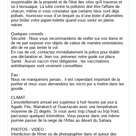
responsable de la propreté et de l'état des sites qu'il traverse et
où il bivouaque. La lutte contre la pollution doit être l'affaire de
chacun; même si vous constatez que certains lieux sont déjà
pollués, munissez-vous d´un briquet ou d´une boite d´allumettes
pour brûler votre papier-toilette quand vous serez en pleine
nature.
Quelques conseils :
Sécurité : Nous vous recommandons de veiller sur vos biens et
de ne pas exposer vos objets de valeur de manière ostentatoire,
afin de ne pas tenter le vol.
En cas de vol, contactez immédiatement la police pour établir
une déclaration et, bien sur, prévenez notre guide sur place.
Santé : Aucun vaccin n'est obligatoire , les vaccinations
antitétaniques sont vivement conseillées .
Eau :
Nous ne manquerons jamais , il est cependant important de la
purifier et nous vous demandons les micro pur a mettre dans les
gourde .
CLIMAT :
L'ensoleillement annuel est supérieur à huit heures par jour à
Agadir, Fès, Marrakech et Ouarzazate avec une température
moyenne de 21 degrés. Si vous avez trop chaud ou trop froid,
parcourez quelques kilomètres. Vous pouvez dans une même
journée passer de la neige de l'Atlas au désert du Sahara.
PHOTOS - VIDEO :
Interdiction de filmer ou de photographier dans et autour des