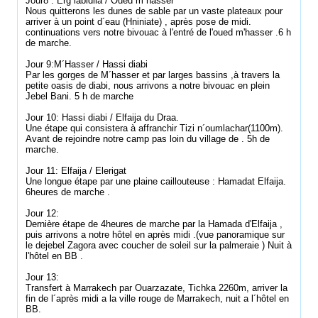
Jour8 : Erg labidlia / Oued m´hasser
Nous quitterons les dunes de sable par un vaste plateaux pour
arriver à un point d´eau (Hniniate) , après pose de midi.
continuations vers notre bivouac à l'entré de l'oued m'hasser .6 h
de marche.
Jour 9:M´Hasser / Hassi diabi
Par les gorges de M´hasser et par larges bassins ,à travers la
petite oasis de diabi, nous arrivons a notre bivouac en plein
Jebel Bani. 5 h de marche
Jour 10: Hassi diabi / Elfaija du Draa.
Une étape qui consistera à affranchir Tizi n´oumlachar(1100m).
Avant de rejoindre notre camp pas loin du village de . 5h de
marche.
Jour 11: Elfaija / Elerigat
Une longue étape par une plaine caillouteuse : Hamadat Elfaija.
6heures de marche .
Jour 12:
Dernière étape de 4heures de marche par la Hamada d'Elfaija ,
puis arrivons a notre hôtel en après midi .(vue panoramique sur
le dejebel Zagora avec coucher de soleil sur la palmeraie ) Nuit à
l'hôtel en BB .
Jour 13:
Transfert à Marrakech par Ouarzazate, Tichka 2260m, arriver la
fin de l´après midi a la ville rouge de Marrakech, nuit a l´hôtel en
BB.