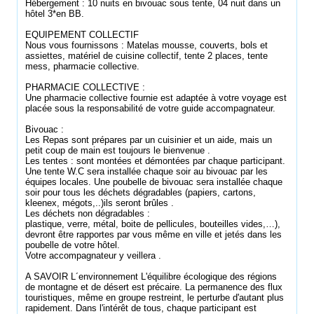
Hébergement : 10 nuits en bivouac sous tente, 04 nuit dans un
hôtel 3*en BB.
EQUIPEMENT COLLECTIF
Nous vous fournissons : Matelas mousse, couverts, bols et
assiettes, matériel de cuisine collectif, tente 2 places, tente
mess, pharmacie collective.
PHARMACIE COLLECTIVE :
Une pharmacie collective fournie est adaptée à votre voyage est
placée sous la responsabilité de votre guide accompagnateur.
Bivouac :
Les Repas sont prépares par un cuisinier et un aide, mais un
petit coup de main est toujours le bienvenue .
Les tentes : sont montées et démontées par chaque participant.
Une tente W.C sera installée chaque soir au bivouac par les
équipes locales. Une poubelle de bivouac sera installée chaque
soir pour tous les déchets dégradables (papiers, cartons,
kleenex, mégots,..)ils seront brûles .
Les déchets non dégradables :
plastique, verre, métal, boite de pellicules, bouteilles vides,…),
devront être rapportes par vous même en ville et jetés dans les
poubelle de votre hôtel.
Votre accompagnateur y veillera .
A SAVOIR L´environnement L'équilibre écologique des régions
de montagne et de désert est précaire. La permanence des flux
touristiques, même en groupe restreint, le perturbe d'autant plus
rapidement. Dans l'intérêt de tous, chaque participant est