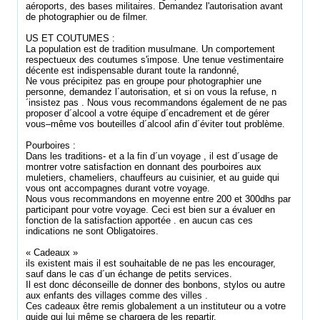
aéroports, des bases militaires. Demandez l'autorisation avant
de photographier ou de filmer.
US ET COUTUMES :
La population est de tradition musulmane. Un comportement
respectueux des coutumes s'impose. Une tenue vestimentaire
décente est indispensable durant toute la randonné,
Ne vous précipitez pas en groupe pour photographier une
personne, demandez l´autorisation, et si on vous la refuse, n
´insistez pas . Nous vous recommandons également de ne pas
proposer d´alcool a votre équipe d´encadrement et de gérer
vous–même vos bouteilles d´alcool afin d´éviter tout problème.
Pourboires :
Dans les traditions- et a la fin d´un voyage , il est d´usage de
montrer votre satisfaction en donnant des pourboires aux
muletiers, chameliers, chauffeurs au cuisinier, et au guide qui
vous ont accompagnes durant votre voyage.
Nous vous recommandons en moyenne entre 200 et 300dhs par
participant pour votre voyage. Ceci est bien sur a évaluer en
fonction de la satisfaction apportée . en aucun cas ces
indications ne sont Obligatoires.
« Cadeaux »
ils existent mais il est souhaitable de ne pas les encourager,
sauf dans le cas d´un échange de petits services.
Il est donc déconseille de donner des bonbons, stylos ou autre
aux enfants des villages comme des villes .
Ces cadeaux être remis globalement a un instituteur ou a votre
guide qui lui même se chargera de les repartir.