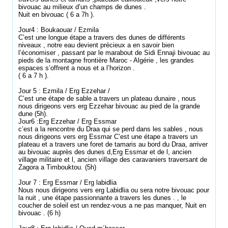
bivouac au milieux d’un champs de dunes .
Nuit en bivouac ( 6 a 7h ).
Jour4 : Boukaouar / Ezmila
C’est une longue étape a travers des dunes de différents
niveaux , notre eau devient précieux a en savoir bien
l’économiser , passant par le marabout de Sidi Ennaji bivouac au
pieds de la montagne frontière Maroc - Algérie , les grandes
espaces s’offrent a nous et a l’horizon .
( 6 a 7 h ).
Jour 5 : Ezmila / Erg Ezzehar /
C’est une étape de sable a travers un plateau dunaire , nous
nous dirigeons vers erg Ezzehar bivouac au pied de la grande
dune (5h).
Jour6 :Erg Ezzehar / Erg Essmar
c’est a la rencontre du Draa qui se perd dans les sables , nous
nous dirigeons vers erg Essmar C’est une étape a travers un
plateau et a travers une foret de tamaris au bord du Draa, arriver
au bivouac auprès des dunes d,Erg Essmar et de l, ancien
village militaire et l, ancien village des caravaniers traversant de
Zagora a Timbouktou. (5h)
Jour 7 : Erg Essmar / Erg labidlia
Nous nous dirigeons vers erg Labidlia ou sera notre bivouac pour
la nuit , une étape passionnante a travers les dunes . , le
coucher de soleil est un rendez-vous a ne pas manquer, Nuit en
bivouac . (6 h)