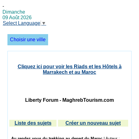
-
Dimanche
09 Août 2026
Select Language
▼
Choisir une ville
Cliquez ici pour voir les Riads et les Hôtels à
Marrakech et au Maroc
Liberty Forum - MaghrebTourism.com
Liste des sujets
Créer un nouveau sujet
Au rendez vous du trekking au desert du Maroc
| Auteur :