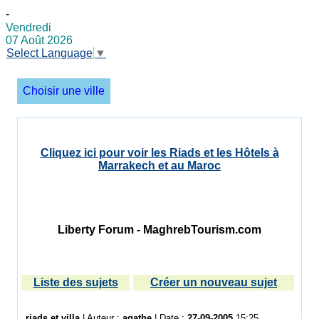
-
Vendredi
07 Août 2026
Select Language
▼
Choisir une ville
Cliquez ici pour voir les Riads et les Hôtels à
Marrakech et au Maroc
Liberty Forum - MaghrebTourism.com
Liste des sujets
Créer un nouveau sujet
riads et villa
| Auteur :
agathe
| Date :
27-09-2005
15:25