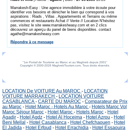
Marrakesh-Easy : Une agence immobilière à votre écoute pour
identifier vos besoins et dénicher le bien qui correspond à vos
aspirations : Riads , Villas , Appartements et Terrains ou même
commerces et restaurants Achat // Vente // Location N’hésitez
pas, visitez le site www.marrakesheasy.com et en 2 clics
découvrez un aperçu du panel de biens disponibles. contact
agathe@marrakesheasy.com
Répondre à ce message
"1er Portail de Tourisme au Maroc et au Maghreb depuis 2001"
Copyright © 2000-2026 MaghrebTourism.com, Tous droits réservés.
LOCATION De VOITURE Au MAROC
-
LOCATION
VOITURE MARRAKECH
-
LOCATION VOITURE
CASABLANCA
-
CARTE DU MAROC
-
Comparateur de Prix
au Maroc
-
Hotel Maroc - Hotels Au Maroc
-
Hotels Maroc Vol
Maroc Séjour Maroc
-
Hotel Maroc
-
Hotels Maroc
-
Hotel
Agadir
-
Hotel Agdz
-
Hotel Al Hoceima
-
Hotel Azrou
-
Hotel
Beni Mellal
-
Hotel Casablanca
-
Hotel Chefchaouen
-
Hotel
El Jadida
-
Hotel Erfoud
-
Hotel Errachidia
-
Hotel Essaouira