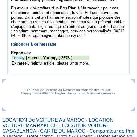
En exclusivité profitez d'un Bon Plan à Marrakech : pour vos
réceptions, soirées et séminaires, la villa El Fassi ouvre ses
portes. Dans cette charmante maison d'hôtes qui propose des
chambres ou suites à la location, vous pouvez à présent profiter
d'équipements High Tech qui s'ajoutent au grand confort habituel
: solarium, hammam, massages, services personnalisés. 00212
64 94 98 94 agathe@marrakesheasy.com
Répondre à ce message
Réponses:
Youngy
| Auteur :
Youngy
( 3678 )
Extmreely helpful article, please write more.
"1er Portail de Tourisme au Maroc et au Maghreb depuis 2001"
Copyright © 2000-2026 MaghrebTourism.com, Tous droits réservés.
LOCATION De VOITURE Au MAROC
-
LOCATION
VOITURE MARRAKECH
-
LOCATION VOITURE
CASABLANCA
-
CARTE DU MAROC
-
Comparateur de Prix
au Maroc
-
Hotel Maroc - Hotels Au Maroc
-
Hotels Maroc Vol