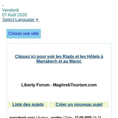
-
Vendredi
07 Août 2026
Select Language
▼
Choisir une ville
Cliquez ici pour voir les Riads et les Hôtels à
Marrakech et au Maroc
Liberty Forum - MaghrebTourism.com
Liste des sujets
Créer un nouveau sujet
marrakesh easy
| Auteur :
agathe
| Date :
27-09-2005
15:24