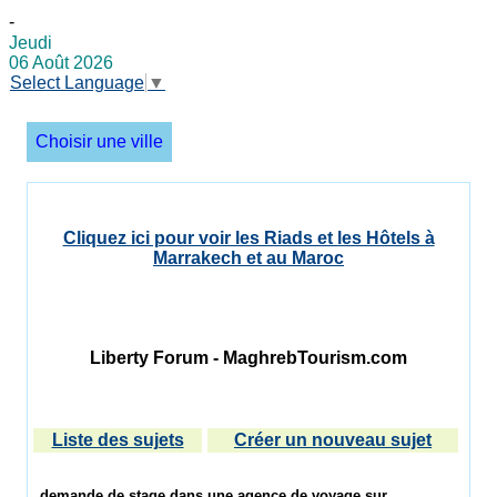
-
Jeudi
06 Août 2026
Select Language
▼
Choisir une ville
Cliquez ici pour voir les Riads et les Hôtels à
Marrakech et au Maroc
Liberty Forum - MaghrebTourism.com
Liste des sujets
Créer un nouveau sujet
demande de stage dans une agence de voyage sur