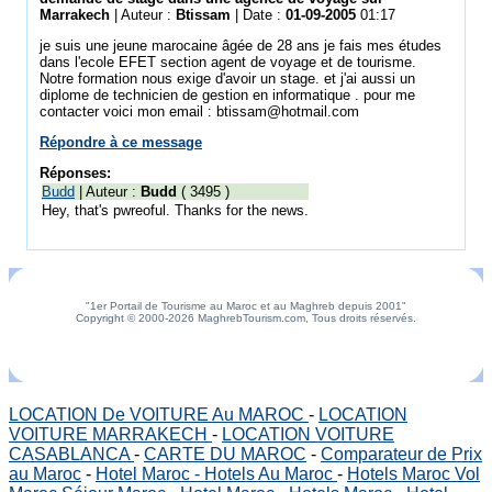
Marrakech
| Auteur :
Btissam
| Date :
01-09-2005
01:17
je suis une jeune marocaine âgée de 28 ans je fais mes études
dans l'ecole EFET section agent de voyage et de tourisme.
Notre formation nous exige d'avoir un stage. et j'ai aussi un
diplome de technicien de gestion en informatique . pour me
contacter voici mon email : btissam@hotmail.com
Répondre à ce message
Réponses:
Budd
| Auteur :
Budd
( 3495 )
Hey, that's pwreoful. Thanks for the news.
"1er Portail de Tourisme au Maroc et au Maghreb depuis 2001"
Copyright © 2000-2026 MaghrebTourism.com, Tous droits réservés.
LOCATION De VOITURE Au MAROC
-
LOCATION
VOITURE MARRAKECH
-
LOCATION VOITURE
CASABLANCA
-
CARTE DU MAROC
-
Comparateur de Prix
au Maroc
-
Hotel Maroc - Hotels Au Maroc
-
Hotels Maroc Vol