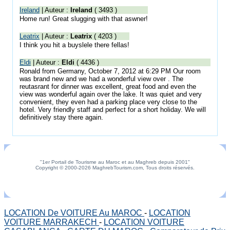
Ireland
| Auteur :
Ireland
( 3493 )
Home run! Great slugging with that aswner!
Leatrix
| Auteur :
Leatrix
( 4203 )
I think you hit a buyslele there fellas!
Eldi
| Auteur :
Eldi
( 4436 )
Ronald from Germany, October 7, 2012 at 6:29 PM Our room
was brand new and we had a wonderful view over . The
reutasrant for dinner was excellent, great food and even the
view was wonderful again over the lake. It was quiet and very
convenient, they even had a parking place very close to the
hotel. Very friendly staff and perfect for a short holiday. We will
definitively stay there again.
"1er Portail de Tourisme au Maroc et au Maghreb depuis 2001"
Copyright © 2000-2026 MaghrebTourism.com, Tous droits réservés.
LOCATION De VOITURE Au MAROC
-
LOCATION
VOITURE MARRAKECH
-
LOCATION VOITURE