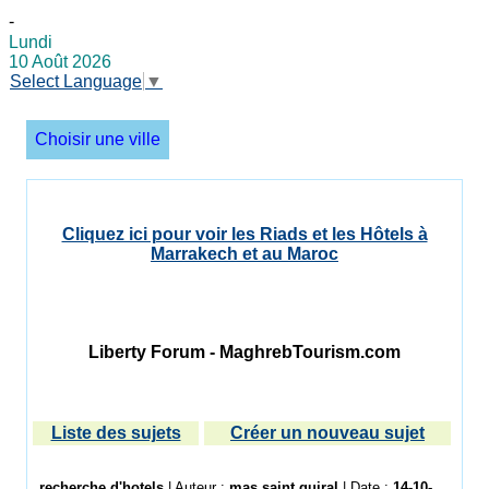
-
Lundi
10 Août 2026
Select Language
▼
Choisir une ville
Cliquez ici pour voir les Riads et les Hôtels à
Marrakech et au Maroc
Liberty Forum - MaghrebTourism.com
Liste des sujets
Créer un nouveau sujet
recherche d'hotels
| Auteur :
mas saint guiral
| Date :
14-10-