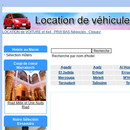
-
LOCATION de VOITURE et 4x4 : PRIX BAS Négociés : Cliquez
Hotels au Maroc
·
Sélection Hôtels
Recherche par nom d'hotel
Coup de coeur
Agadir
Agdz
Al Ho
Marrakech
El Jadida
Erfoud
Errac
Merzouga
Mirleft
M'H
Taroudant
Taliouine
Te
Riad Mille et Une Nuits
Riad
Notre Sélection
Essaouira