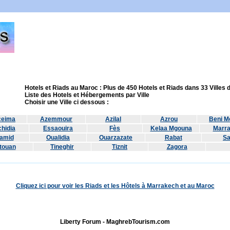
Hotels et Riads au Maroc : Plus de 450 Hotels et Riads dans 33 Villes
Liste des Hotels et Hébergements par Ville
Choisir une Ville ci dessous :
ceima
Azemmour
Azilal
Azrou
Beni Me
hidia
Essaouira
Fès
Kelaa Mgouna
Marr
amid
Oualidia
Ouarzazate
Rabat
Sa
touan
Tineghir
Tiznit
Zagora
Cliquez ici pour voir les Riads et les Hôtels à Marrakech et au Maroc
Liberty Forum - MaghrebTourism.com