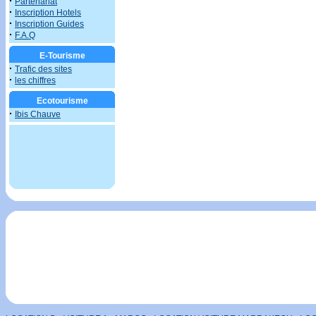
·
Partenariat
·
Inscription Hotels
·
Inscription Guides
·
F.A.Q
E-Tourisme
·
Trafic des sites
·
les chiffres
Ecotourisme
·
Ibis Chauve