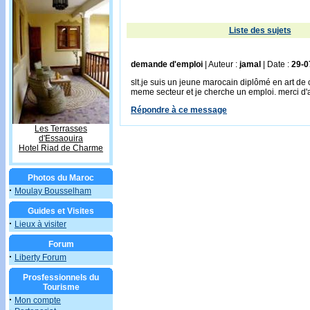
Liste des sujets
demande d'emploi
| Auteur :
jamal
| Date :
29-0
slt.je suis un jeune marocain diplômé en art de 
meme secteur et je cherche un emploi. merci d'
Répondre à ce message
Les Terrasses
d'Essaouira
Hotel Riad de Charme
Photos du Maroc
·
Moulay Bousselham
Guides et Visites
·
Lieux à visiter
Forum
·
Liberty Forum
Prosfessionnels du
Tourisme
·
Mon compte