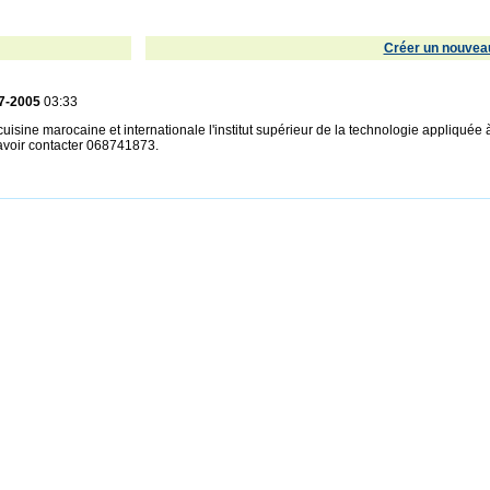
Créer un nouveau
7-2005
03:33
cuisine marocaine et internationale l'institut supérieur de la technologie appliquée
avoir contacter 068741873.