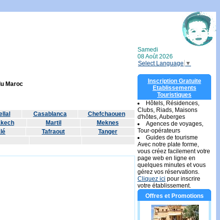
Samedi
08 Août 2026
Select Language
▼
Inscription Gratuite
 du Maroc
Etablissements
Touristiques
Hôtels, Résidences,
Clubs, Riads, Maisons
llal
Casablanca
Chefchaouen
d'hôtes, Auberges
akech
Martil
Meknes
Agences de voyages,
Tour-opérateurs
lé
Tafraout
Tanger
Guides de tourisme
Avec notre plate forme,
vous créez facilement votre
page web en ligne en
quelques minutes et vous
gérez vos réservations.
Cliquez ici
pour inscrire
votre établissement.
Offres et Promotions