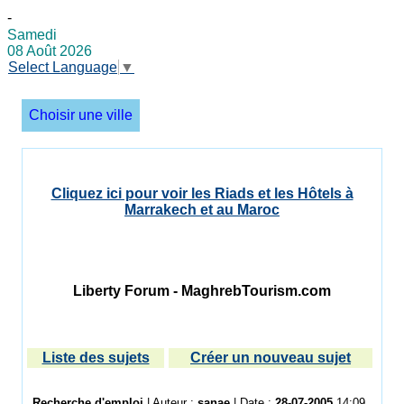
-
Samedi
08 Août 2026
Select Language
▼
Choisir une ville
Cliquez ici pour voir les Riads et les Hôtels à
Marrakech et au Maroc
Liberty Forum - MaghrebTourism.com
Liste des sujets
Créer un nouveau sujet
Recherche d'emploi
| Auteur :
sanae
| Date :
28-07-2005
14:09