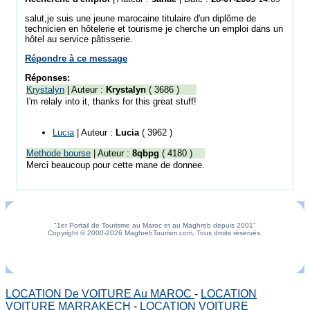
salut,je suis une jeune marocaine titulaire d'un diplôme de
technicien en hôtelerie et tourisme je cherche un emploi dans un
hôtel au service pâtisserie.
Répondre à ce message
Réponses:
Krystalyn
| Auteur :
Krystalyn
( 3686 )
I'm relaly into it, thanks for this great stuff!
Lucia
| Auteur :
Lucia
( 3962 )
Methode bourse
| Auteur :
8qbpg
( 4180 )
Merci beaucoup pour cette mane de donnee.
"1er Portail de Tourisme au Maroc et au Maghreb depuis 2001"
Copyright © 2000-2026 MaghrebTourism.com, Tous droits réservés.
LOCATION De VOITURE Au MAROC
-
LOCATION
VOITURE MARRAKECH
-
LOCATION VOITURE