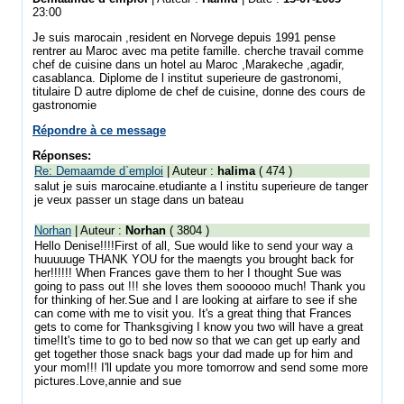
23:00
Je suis marocain ,resident en Norvege depuis 1991 pense
rentrer au Maroc avec ma petite famille. cherche travail comme
chef de cuisine dans un hotel au Maroc ,Marakeche ,agadir,
casablanca. Diplome de l institut superieure de gastronomi,
titulaire D autre diplome de chef de cuisine, donne des cours de
gastronomie
Répondre à ce message
Réponses:
Re: Demaamde d`emploi
| Auteur :
halima
( 474 )
salut je suis marocaine.etudiante a l institu superieure de tanger
je veux passer un stage dans un bateau
Norhan
| Auteur :
Norhan
( 3804 )
Hello Denise!!!!First of all, Sue would like to send your way a
huuuuuge THANK YOU for the maengts you brought back for
her!!!!!! When Frances gave them to her I thought Sue was
going to pass out !!! she loves them soooooo much! Thank you
for thinking of her.Sue and I are looking at airfare to see if she
can come with me to visit you. It's a great thing that Frances
gets to come for Thanksgiving I know you two will have a great
time!It's time to go to bed now so that we can get up early and
get together those snack bags your dad made up for him and
your mom!!! I'll update you more tomorrow and send some more
pictures.Love,annie and sue