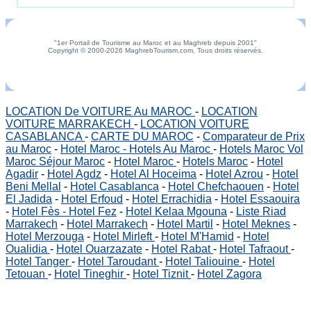
"1er Portail de Tourisme au Maroc et au Maghreb depuis 2001"
Copyright © 2000-2026 MaghrebTourism.com, Tous droits réservés.
LOCATION De VOITURE Au MAROC
-
LOCATION
VOITURE MARRAKECH
-
LOCATION VOITURE
CASABLANCA
-
CARTE DU MAROC
-
Comparateur de Prix
au Maroc
-
Hotel Maroc - Hotels Au Maroc
-
Hotels Maroc Vol
Maroc Séjour Maroc
-
Hotel Maroc
-
Hotels Maroc
-
Hotel
Agadir
-
Hotel Agdz
-
Hotel Al Hoceima
-
Hotel Azrou
-
Hotel
Beni Mellal
-
Hotel Casablanca
-
Hotel Chefchaouen
-
Hotel
El Jadida
-
Hotel Erfoud
-
Hotel Errachidia
-
Hotel Essaouira
-
Hotel Fès - Hotel Fez
-
Hotel Kelaa Mgouna
-
Liste Riad
Marrakech
-
Hotel Marrakech
-
Hotel Martil
-
Hotel Meknes
-
Hotel Merzouga
-
Hotel Mirleft
-
Hotel M'Hamid
-
Hotel
Oualidia
-
Hotel Ouarzazate
-
Hotel Rabat
-
Hotel Tafraout
-
Hotel Tanger
-
Hotel Taroudant
-
Hotel Taliouine
-
Hotel
Tetouan
-
Hotel Tineghir
-
Hotel Tiznit
-
Hotel Zagora