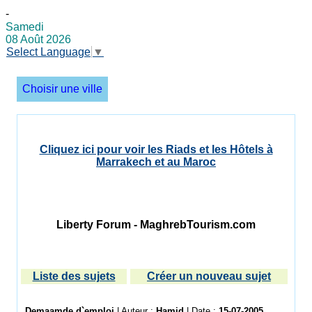
-
Samedi
08 Août 2026
Select Language
▼
Choisir une ville
Cliquez ici pour voir les Riads et les Hôtels à
Marrakech et au Maroc
Liberty Forum - MaghrebTourism.com
Liste des sujets
Créer un nouveau sujet
Demaamde d`emploi
| Auteur :
Hamid
| Date :
15-07-2005