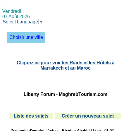
-
Vendredi
07 Août 2026
Select Language
▼
Choisir une ville
Cliquez ici pour voir les Riads et les Hôtels à
Marrakech et au Maroc
Liberty Forum - MaghrebTourism.com
Liste des sujets
Créer un nouveau sujet
Demande d'emploi
| Auteur :
Khadija Abahlil
| Date :
01-07-