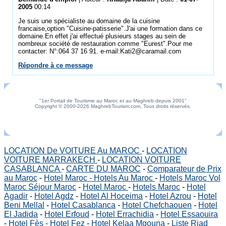
2005
00:14
Je suis une spécialiste au domaine de la cuisine
francaise,option "Cuisine-patisserie".J'ai une formation dans ce
domaine.En effet j'ai effectué plusieurs stages au sein de
nombreux société de restauration comme "Eurest".Pour me
contacter: N°:064 37 16 91. e-mail:Kati2@caramail.com
Répondre à ce message
"1er Portail de Tourisme au Maroc et au Maghreb depuis 2001"
Copyright © 2000-2026 MaghrebTourism.com, Tous droits réservés.
LOCATION De VOITURE Au MAROC
-
LOCATION
VOITURE MARRAKECH
-
LOCATION VOITURE
CASABLANCA
-
CARTE DU MAROC
-
Comparateur de Prix
au Maroc
-
Hotel Maroc - Hotels Au Maroc
-
Hotels Maroc Vol
Maroc Séjour Maroc
-
Hotel Maroc
-
Hotels Maroc
-
Hotel
Agadir
-
Hotel Agdz
-
Hotel Al Hoceima
-
Hotel Azrou
-
Hotel
Beni Mellal
-
Hotel Casablanca
-
Hotel Chefchaouen
-
Hotel
El Jadida
-
Hotel Erfoud
-
Hotel Errachidia
-
Hotel Essaouira
-
Hotel Fès - Hotel Fez
-
Hotel Kelaa Mgouna
-
Liste Riad