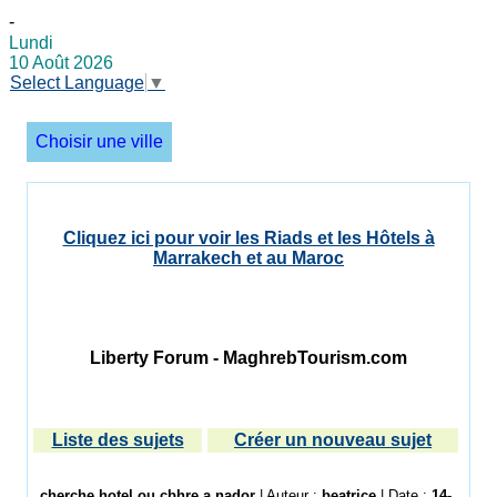
-
Lundi
10 Août 2026
Select Language
▼
Choisir une ville
Cliquez ici pour voir les Riads et les Hôtels à
Marrakech et au Maroc
Liberty Forum - MaghrebTourism.com
Liste des sujets
Créer un nouveau sujet
cherche hotel ou cbhre a nador
| Auteur :
beatrice
| Date :
14-