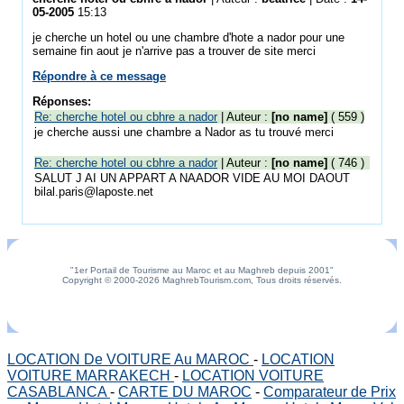
05-2005
15:13
je cherche un hotel ou une chambre d'hote a nador pour une
semaine fin aout je n'arrive pas a trouver de site merci
Répondre à ce message
Réponses:
Re: cherche hotel ou cbhre a nador
| Auteur :
[no name]
( 559 )
je cherche aussi une chambre a Nador as tu trouvé merci
Re: cherche hotel ou cbhre a nador
| Auteur :
[no name]
( 746 )
SALUT J AI UN APPART A NAADOR VIDE AU MOI DAOUT
bilal.paris@laposte.net
"1er Portail de Tourisme au Maroc et au Maghreb depuis 2001"
Copyright © 2000-2026 MaghrebTourism.com, Tous droits réservés.
LOCATION De VOITURE Au MAROC
-
LOCATION
VOITURE MARRAKECH
-
LOCATION VOITURE
CASABLANCA
-
CARTE DU MAROC
-
Comparateur de Prix