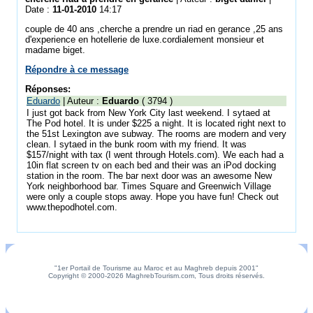
Date :
11-01-2010
14:17
couple de 40 ans ,cherche a prendre un riad en gerance ,25 ans
d'experience en hotellerie de luxe.cordialement monsieur et
madame biget.
Répondre à ce message
Réponses:
Eduardo
| Auteur :
Eduardo
( 3794 )
I just got back from New York City last weekend. I sytaed at
The Pod hotel. It is under $225 a night. It is located right next to
the 51st Lexington ave subway. The rooms are modern and very
clean. I sytaed in the bunk room with my friend. It was
$157/night with tax (I went through Hotels.com). We each had a
10in flat screen tv on each bed and their was an iPod docking
station in the room. The bar next door was an awesome New
York neighborhood bar. Times Square and Greenwich Village
were only a couple stops away. Hope you have fun! Check out
www.thepodhotel.com.
"1er Portail de Tourisme au Maroc et au Maghreb depuis 2001"
Copyright © 2000-2026 MaghrebTourism.com, Tous droits réservés.