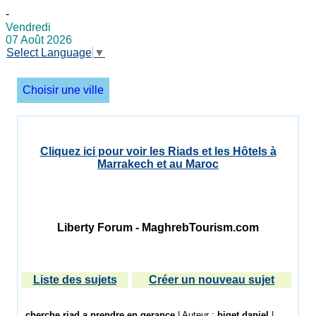
-
Vendredi
07 Août 2026
Select Language
▼
Choisir une ville
Cliquez ici pour voir les Riads et les Hôtels à
Marrakech et au Maroc
Liberty Forum - MaghrebTourism.com
Liste des sujets
Créer un nouveau sujet
cherche riad a prendre en gerance
| Auteur :
biget daniel
|