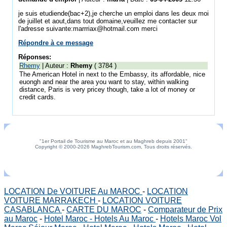
je suis etudiende(bac+2),je cherche un emploi dans les deux moi
de juillet et aout,dans tout domaine,veuillez me contacter sur
l'adresse suivante:marrriax@hotmail.com merci
Répondre à ce message
Réponses:
Rhemy
| Auteur :
Rhemy
( 3784 )
The American Hotel in next to the Embassy, its affordable, nice
euongh and near the area you want to stay, within walking
distance, Paris is very pricey though, take a lot of money or
credit cards.
"1er Portail de Tourisme au Maroc et au Maghreb depuis 2001"
Copyright © 2000-2026 MaghrebTourism.com, Tous droits réservés.
LOCATION De VOITURE Au MAROC
-
LOCATION
VOITURE MARRAKECH
-
LOCATION VOITURE
CASABLANCA
-
CARTE DU MAROC
-
Comparateur de Prix
au Maroc
-
Hotel Maroc - Hotels Au Maroc
-
Hotels Maroc Vol