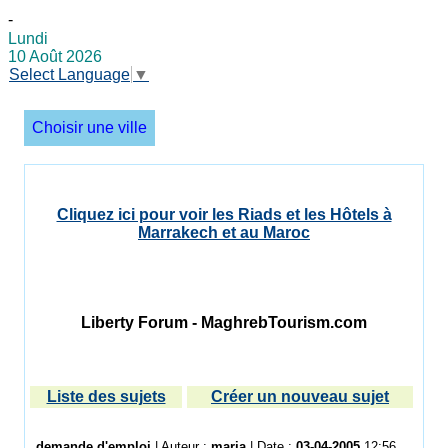
-
Lundi
10 Août 2026
Select Language
▼
Choisir une ville
Cliquez ici pour voir les Riads et les Hôtels à
Marrakech et au Maroc
Liberty Forum - MaghrebTourism.com
Liste des sujets
Créer un nouveau sujet
demande d'emploi
| Auteur :
maria
| Date :
03-04-2005
12:56