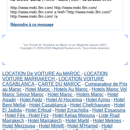
http://www.meki.8m.com/ http://www.meki.8m.com/
http://www.meki.8m.com/ a href="http://www.meki.8m.com/"
http://www.meki.8m.com/ /a
Répondre à ce message
"1er Portail de Tourisme au Maroc et au Maghreb depuis 2001"
Copyright © 2000-2026 MaghrebTourism.com, Tous droits réservés.
LOCATION De VOITURE Au MAROC
-
LOCATION
VOITURE MARRAKECH
-
LOCATION VOITURE
CASABLANCA
-
CARTE DU MAROC
-
Comparateur de Prix
au Maroc
-
Hotel Maroc - Hotels Au Maroc
-
Hotels Maroc Vol
Maroc Séjour Maroc
-
Hotel Maroc
-
Hotels Maroc
-
Hotel
Agadir
-
Hotel Agdz
-
Hotel Al Hoceima
-
Hotel Azrou
-
Hotel
Beni Mellal
-
Hotel Casablanca
-
Hotel Chefchaouen
-
Hotel
El Jadida
-
Hotel Erfoud
-
Hotel Errachidia
-
Hotel Essaouira
-
Hotel Fès - Hotel Fez
-
Hotel Kelaa Mgouna
-
Liste Riad
Marrakech
-
Hotel Marrakech
-
Hotel Martil
-
Hotel Meknes
-
Hotel Merzouga
-
Hotel Mirleft
-
Hotel M'Hamid
-
Hotel