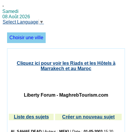
-
Samedi
08 Août 2026
Select Language
▼
Choisir une ville
Cliquez ici pour voir les Riads et les Hôtels à
Marrakech et au Maroc
Liberty Forum - MaghrebTourism.com
Liste des sujets
Créer un nouveau sujet
AL SAHAF DEAD
| Auteur :
MEKI
| Date :
01-05-2003
15:20