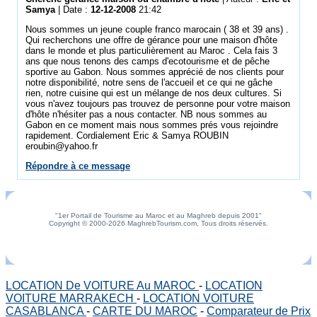
Samya
| Date :
12-12-2008
21:42
Nous sommes un jeune couple franco marocain ( 38 et 39 ans) .
Qui recherchons une offre de gérance pour une maison d'hôte
dans le monde et plus particulièrement au Maroc . Cela fais 3
ans que nous tenons des camps d'ecotourisme et de pêche
sportive au Gabon. Nous sommes apprécié de nos clients pour
notre disponibilité, notre sens de l'accueil et ce qui ne gâche
rien, notre cuisine qui est un mélange de nos deux cultures. Si
vous n'avez toujours pas trouvez de personne pour votre maison
d'hôte n'hésiter pas a nous contacter. NB nous sommes au
Gabon en ce moment mais nous sommes prés vous rejoindre
rapidement. Cordialement Eric & Samya ROUBIN
eroubin@yahoo.fr
Répondre à ce message
"1er Portail de Tourisme au Maroc et au Maghreb depuis 2001"
Copyright © 2000-2026 MaghrebTourism.com, Tous droits réservés.
LOCATION De VOITURE Au MAROC
-
LOCATION
VOITURE MARRAKECH
-
LOCATION VOITURE
CASABLANCA
-
CARTE DU MAROC
-
Comparateur de Prix