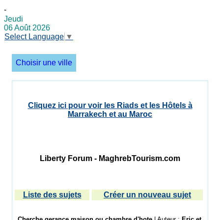
-
Jeudi
06 Août 2026
Select Language
▼
Choisir une ville
Cliquez ici pour voir les Riads et les Hôtels à
Marrakech et au Maroc
Liberty Forum - MaghrebTourism.com
Liste des sujets
Créer un nouveau sujet
Cherche gerance maison ou chambre d'hote
| Auteur :
Eric et